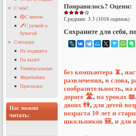
Понравилось? Оцени:
С чем?
🏐С мячом
Средняя:
3.3
(
1018
оценок)
🖊С ручкой и
Сохраните для себя, п
бумагой
Считалки
На водящего
На вылет
Универсальные
без компьютера 📵
,
нас
Жеребьёвки
развлечения
,
в слова
,
р
Присказки
сообразительность
,
на 
дороге 🛣
,
на уроках 📖
двоих 👫
,
для детей воз
Нас можно
возраста 10 лет и стар
читать:
школьников 🎒
,
и для 