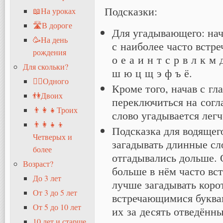
Подсказки:
📖На уроках
🛣В дороге
Для угадывающего: нач
🥳На день
с наиболее часто встр
рождения
о е а и н т с р в л к м 
Для скольки?
ш ю ц щ э ф ъ ё.
🧍‍♂️Одного
Кроме того, начав с гла
👫Двоих
переключиться на согл
👨‍👩‍👧Троих
слово угадывается легч
👨‍👩‍👧‍👦
Подсказка для водящег
Четверых и
загадывать длинные сл
более
отгадывались дольше. 
Возраст?
больше в нём часто вс
До 3 лет
лучше загадывать корот
От 3 до 5 лет
встречающимися буква
От 5 до 10 лет
их за десять отведённ
10 лет и старше