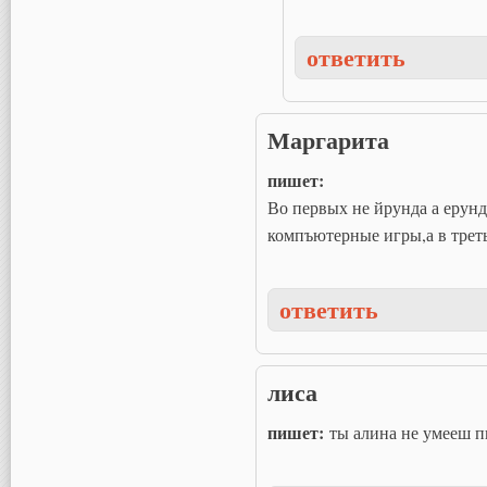
ответить
Маргарита
пишет:
Во первых не йрунда а ерунд
компъютерные игры,а в треть
ответить
лиса
пишет:
ты алина не умееш п