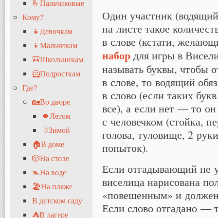
🫰Пальчиковые
Один участник (водящий)
Кому?
на листе такое количест
👧Девочкам
в слове (кстати, желающ
👦Мальчикам
набор
для игры в Висели
🎒Школьникам
называть буквы, чтобы о
🦸Подросткам
в слове, то водящий обяз
Где?
в слово (если таких бук
🏡Во дворе
все), а если нет — то о
🍀Летом
с человечком (стойка, пе
☃Зимой
голова, туловище, 2 рук
🏠В доме
попыток).
🎲На столе
Если отгадывающий не у
🏊На воде
виселица нарисована пол
🏖На пляже
«повешенным» и должен 
В детском саду
Если слово отгадано — 
⛺В лагере