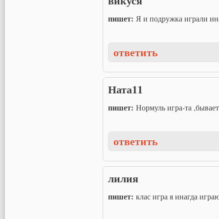
викуся
пишет:
Я и подружка играли ин
ответить
Ната11
пишет:
Нормуль игра-та ,бывае
ответить
лилия
пишет:
клас игра я инагда игра