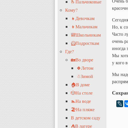
Очень б
🫰Пальчиковые
красочн
Кому?
👧Девочкам
Сегодня
👦Мальчикам
Но, к с
Часто л
🎒Школьникам
очень р
🦸Подросткам
иногда 
Где?
Мы хоти
🏡Во дворе
у кого 
🍀Летом
Мы наде
☃Зимой
распря
🏠В доме
Сохран
🎲На столе
🏊На воде
🏖На пляже
В детском саду
⛺В лагере