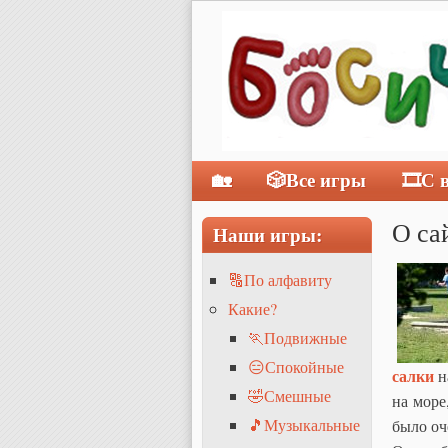
🏡
🎲Все игры
🎞С 
Главное меню
О са
Наши игры:
🔠По алфавиту
Какие?
🏃Подвижные
😑Спокойные
салки
н
🤣Смешные
на море
🎵Музыкальные
было оч