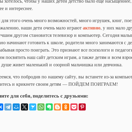
ы хотелось, чтобы у наших детей детство было еще насыщеннее,
ее и интереснее.
 для этого очень много возможностей, много игрушек, книг, пое
активно
ожалению, наши дети очень мало играют
, у них мало др
учшим другом становится телевизор и компьютер. Сегодня мал
ано начинают готовить к школе, родители много занимаются с де
забывая просто поиграть. Это признают все психологи и педагог
м посвятить наш сайт детским играм, а также детям и всем взро
в душе живет маленький и озорной мальчишка или девчонка.
емся, что побродив по нашему сайту, вы встанете из-за компьют
митесь и крикнете своим детям — ПОЙДЕМ ПОИГРАЕМ!
ите для себя, поделитесь с друзьями: