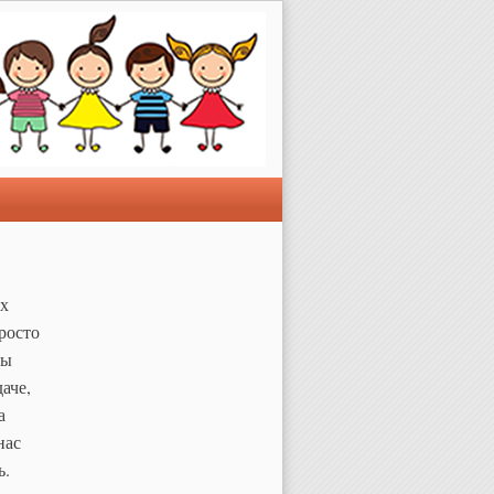
их
росто
ры
аче,
а
нас
ь.