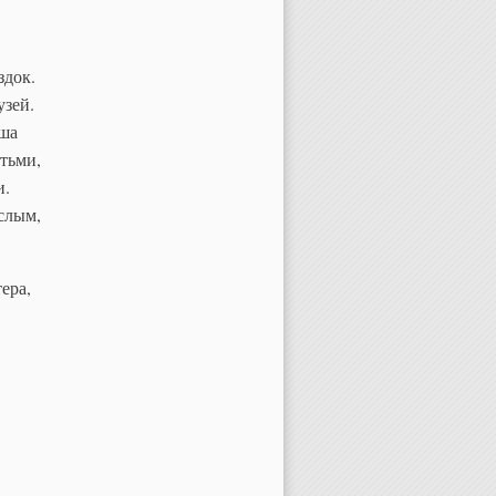
здок.
узей.
ыша
тьми,
и.
слым,
ера,