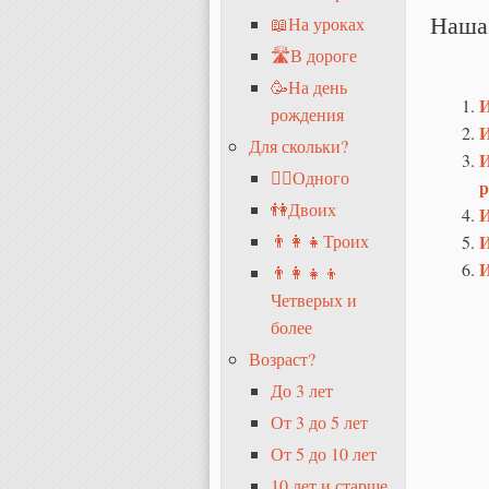
Наша
📖На уроках
🛣В дороге
🥳На день
И
рождения
И
Для скольки?
И
🧍‍♂️Одного
р
👫Двоих
И
И
👨‍👩‍👧Троих
И
👨‍👩‍👧‍👦
Четверых и
более
Возраст?
До 3 лет
От 3 до 5 лет
От 5 до 10 лет
10 лет и старше