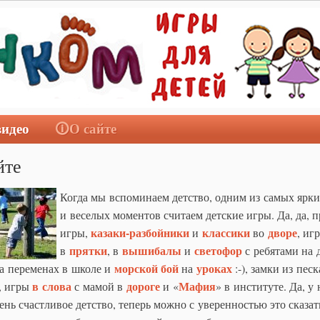
видео
🛈О сайте
йте
Когда мы вспоминаем детство, одним из самых ярк
и веселых моментов считаем детские игры. Да, да, п
казаки-разбойники
классики
дворе
игры,
и
во
, иг
прятки
вышибалы
светофор
в
, в
и
с ребятами на д
морской бой
уроках
а переменах в школе и
на
:-), замки из песк
в слова
дороге
Мафия
, игры
с мамой в
и «
» в институте. Да, у 
ень счастливое детство, теперь можно с уверенностью это сказат