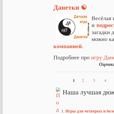
Данетки ☯
Весёлая 
подрос
и
загадки 
можно к
компанией
.
Подробнее про
игру Дан
Оценк
1
2
3
4
Страницы
Наша лучшая дюж
Игры для четверых и бол