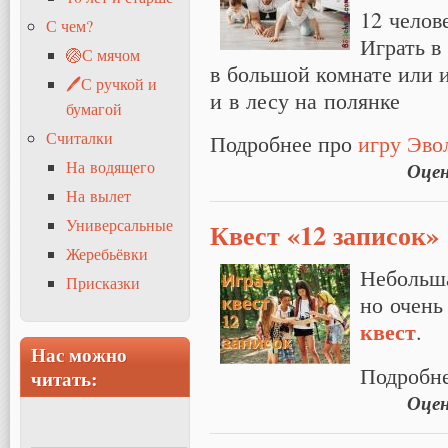
12 челов
С чем?
Играть в
🏐С мячом
в большой комнате или 
🖊С ручкой и
и в лесу на полянке
бумагой
Считалки
Подробнее про
игру Эво
На водящего
Оце
На вылет
Универсальные
Квест «12 записок»
Жеребьёвки
Небольша
Присказки
но очень
квест
.
Нас можно
Подробн
читать:
Оце