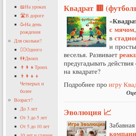
Квадрат 🟥 (футбол
📖На уроках
🛣В дороге
Квадра
«
🥳На день
с мячом
рождения
стадио
в
Для скольки?
и просты
🧍‍♂️Одного
реак
веселья. Развивает
👫Двоих
предугадывать действия 
👨‍👩‍👧Троих
на квадрате?
👨‍👩‍👧‍👦
Подробнее про
игру Ква
Четверых и
более
Оце
Возраст?
До 3 лет
Эволюция 📈
От 3 до 5 лет
Забавная
От 5 до 10 лет
компан
10 лет и старше