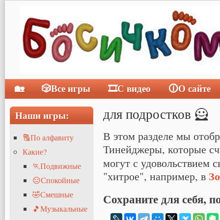
🏡
🎲Все игры
🎞С видео
🛈О сайте
Главное меню
для подростков 🦸
Наши игры:
В этом разделе мы отобр
🔠По алфавиту
Тинейджеры, которые с
Какие?
могут с удовольствием с
🏃Подвижные
З
"хитрое", например, в
😑Спокойные
🤣Смешные
Сохраните для себя, п
🎵Музыкальные