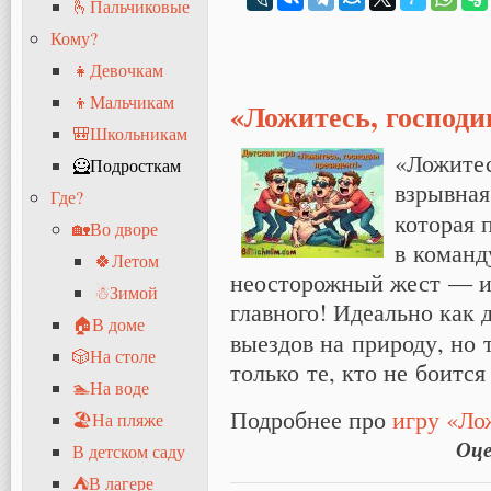
🫰Пальчиковые
Кому?
👧Девочкам
👦Мальчикам
«Ложитесь, господи
🎒Школьникам
«Ложитес
🦸Подросткам
взрывная
Где?
которая 
🏡Во дворе
в команд
🍀Летом
неосторожный жест — и 
☃Зимой
главного! Идеально как
🏠В доме
выездов на природу, но
🎲На столе
только те, кто не боится
🏊На воде
Подробнее про
игру «Ло
🏖На пляже
Оце
В детском саду
⛺В лагере