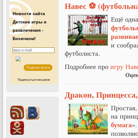
Навес ⚽ (футбольн
Новости сайта
Ещё одна
Детские игры и
футболь
развлечения -
развива
Босичком!
и сообра
футболиста.
Подробнее про
игру Нав
Оце
Подписаться письмом
Дракон, Принцесса,
Простая,
на принц
бумага
».
позволяю