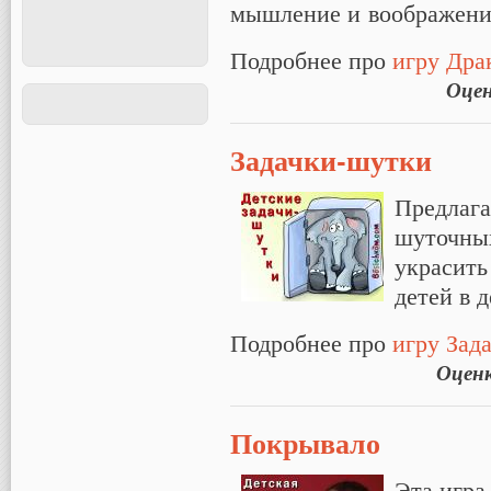
мышление и воображени
Подробнее про
игру Дра
Оце
Задачки-шутки
Предлаг
шуточных
украсить
детей в 
Подробнее про
игру Зад
Оцен
Покрывало
Эта игра