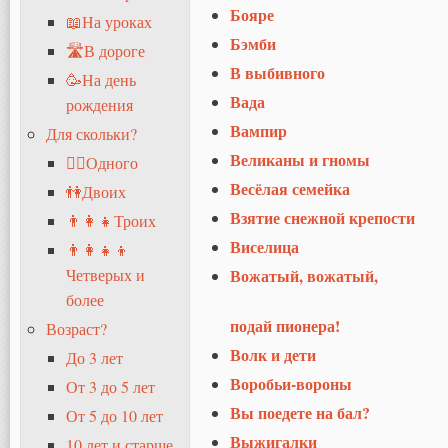
Бояре
📖На уроках
Бэмби
🛣В дороге
В выбивного
🥳На день
Вада
рождения
Вампир
Для скольки?
Великаны и гномы
🧍‍♂️Одного
Весёлая семейка
👫Двоих
Взятие снежной крепости
👨‍👩‍👧Троих
Виселица
👨‍👩‍👧‍👦
Четверых и
Вожатый, вожатый,
более
подай пионера!
Возраст?
Волк и дети
До 3 лет
Воробьи-вороны
От 3 до 5 лет
Вы поедете на бал?
От 5 до 10 лет
Выжигалки
10 лет и старше