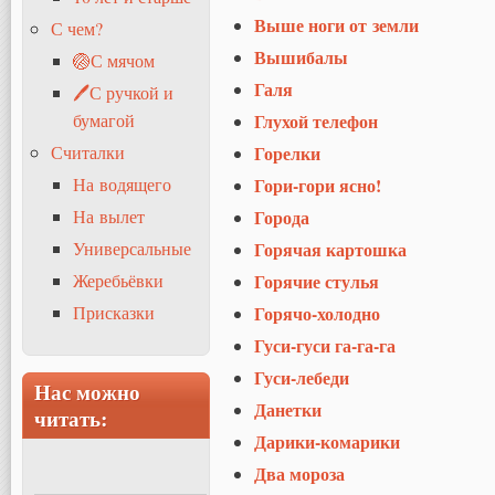
Выше ноги от земли
С чем?
Вышибалы
🏐С мячом
Галя
🖊С ручкой и
бумагой
Глухой телефон
Считалки
Горелки
На водящего
Гори-гори ясно!
На вылет
Города
Универсальные
Горячая картошка
Жеребьёвки
Горячие стулья
Присказки
Горячо-холодно
Гуси-гуси га-га-га
Гуси-лебеди
Нас можно
Данетки
читать:
Дарики-комарики
Два мороза