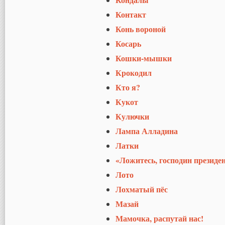
Контакт
Конь вороной
Косарь
Кошки-мышки
Крокодил
Кто я?
Кукот
Кулючки
Лампа Алладина
Латки
«Ложитесь, господин президен
Лото
Лохматый пёс
Мазай
Мамочка, распутай нас!