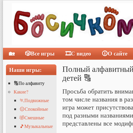
🏡
🎲Все игры
🎞С видео
🛈О сайте
Главное меню
Полный алфавитный 
Наши игры:
детей 🔠
🔠По алфавиту
Просьба обратить внима
Какие?
том числе названия в ра
🏃Подвижные
игра может присутствова
😑Спокойные
под разными названиями.
🤣Смешные
представлены все модиф
🎵Музыкальные