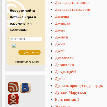
Двенадцать записок
Двенадцать палочек
Новости сайта
Демоны
Детские игры и
Джейран
развлечения -
Джем
Босичком!
Дженга
Джин
Джон
Диагонали
Подписаться письмом
Догонялки
Дождь идёт!
Дрэва
Дракон, принцесса, рыцарь
Дуськи-Маруськи
Есть контакт!
Желание