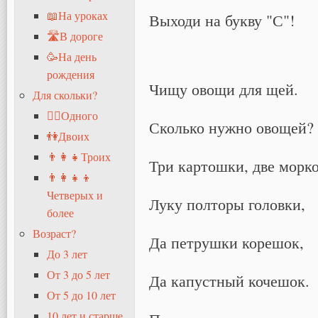
📖На уроках
Выходи на букву "С"!
🛣В дороге
🥳На день
рождения
Чищу овощи для щей.
Для скольки?
🧍‍♂️Одного
Сколько нужно овощей?
👫Двоих
👨‍👩‍👧Троих
Три картошки, две морко
👨‍👩‍👧‍👦
Четверых и
Луку полторы головки,
более
Возраст?
Да петрушки корешок,
До 3 лет
От 3 до 5 лет
Да капустный кочешок.
От 5 до 10 лет
10 лет и старше