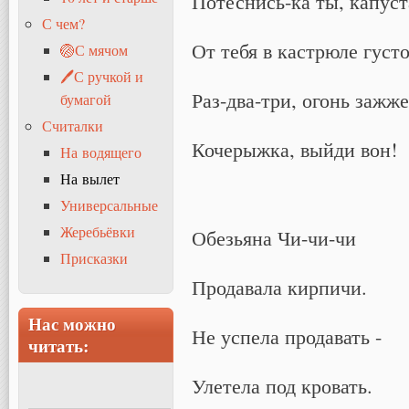
Потеснись-ка ты, капуст
С чем?
От тебя в кастрюле густо
🏐С мячом
🖊С ручкой и
Раз-два-три, огонь зажже
бумагой
Считалки
Кочерыжка, выйди вон!
На водящего
На вылет
Универсальные
Жеребьёвки
Обезьяна Чи-чи-чи
Присказки
Продавала кирпичи.
Нас можно
Не успела продавать -
читать:
Улетела под кровать.