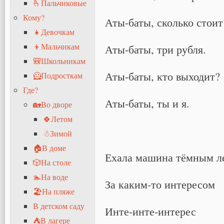
🫰Пальчиковые
Кому?
Аты-баты, сколько стоит
👧Девочкам
👦Мальчикам
Аты-баты, три рубля.
🎒Школьникам
Аты-баты, кто выходит?
🦸Подросткам
Где?
Аты-баты, ты и я.
🏡Во дворе
🍀Летом
☃Зимой
🏠В доме
Ехала машина тёмным л
🎲На столе
🏊На воде
За каким-то интересом
🏖На пляже
В детском саду
Инте-инте-интерес
⛺В лагере