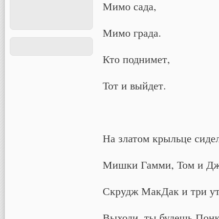
Мимо сада,
Мимо града.
Кто поднимет,
Тот и выйдет.
На златом крыльце сиде
Мишки Гамми, Том и Дж
Скрудж МакДак и три ут
Выходи, ты будешь Понк