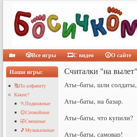
🏡
🎲Все игры
🎞С видео
🛈О сайте
Главное меню
Считалки "на вылет
Наши игры:
Аты–баты, шли солдаты,
🔠По алфавиту
Какие?
Аты–баты, на базар.
🏃Подвижные
😑Спокойные
Аты–баты, что купили?
🤣Смешные
🎵Музыкальные
Аты–баты, самовар!