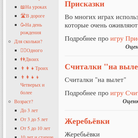
Присказки
📖На уроках
Во многих играх исполь
🛣В дороге
которые очень оживляют
🥳На день
рождения
Подробнее про
игру При
Для скольки?
Оце
🧍‍♂️Одного
👫Двоих
Считалки "на выле
👨‍👩‍👧Троих
👨‍👩‍👧‍👦
Считалки "на вылет"
Четверых и
Подробнее про
игру Счи
более
Оцен
Возраст?
До 3 лет
Жеребьёвки
От 3 до 5 лет
От 5 до 10 лет
Жеребьёвки
10 лет и старше