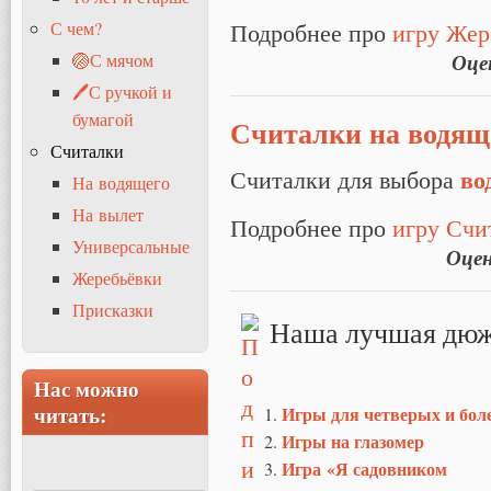
Подробнее про
игру Жер
С чем?
Оце
🏐С мячом
🖊С ручкой и
бумагой
Считалки на водящ
Считалки
во
Считалки для выбора
На водящего
На вылет
Подробнее про
игру Счи
Универсальные
Оце
Жеребьёвки
Присказки
Наша лучшая дюж
Нас можно
читать:
Игры для четверых и бол
Игры на глазомер
Игра «Я садовником