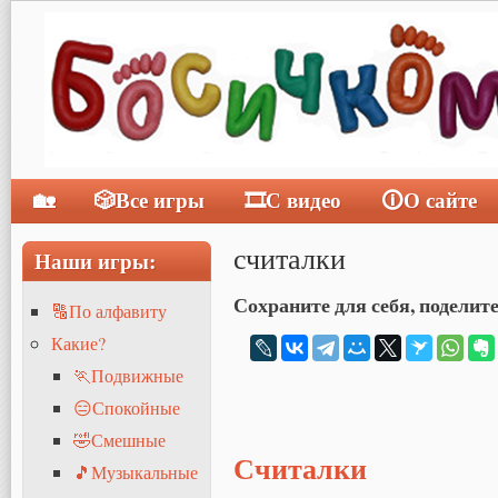
🏡
🎲Все игры
🎞С видео
🛈О сайте
Главное меню
считалки
Наши игры:
Сохраните для себя, поделите
🔠По алфавиту
Какие?
🏃Подвижные
😑Спокойные
🤣Смешные
Считалки
🎵Музыкальные