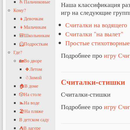
🫰Пальчиковые
Наша классификация раз
Кому?
игр на следующие групп
👧Девочкам
Считалки на водящего
👦Мальчикам
Считалки "на вылет"
🎒Школьникам
Простые стихотворные
🦸Подросткам
Где?
Подробнее про
игру Счи
🏡Во дворе
🍀Летом
☃Зимой
Считалки-стишки
🏠В доме
Считалки-стишки
🎲На столе
🏊На воде
Подробнее про
игру Счи
🏖На пляже
В детском саду
⛺В лагере