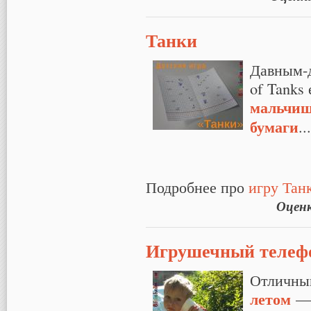
Танки
Давным-д
of Tanks
мальчи
бумаги
...
Подробнее про
игру Тан
Оцен
Игрушечный телеф
Отличный
летом
— 