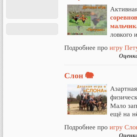
Активная
соревно
мальчик
ловкого и
Подробнее про
игру Пет
Оценк
Слон 🐘
Азартна
физичес
Мало зап
ещё на н
Подробнее про
игру Сло
Оценк