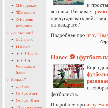
и просты
📖На уроках
реак
веселья. Развивает
🛣В дороге
предугадывать действия 
🥳На день
на квадрате?
рождения
Для скольки?
Подробнее про
игру Ква
🧍‍♂️Одного
Оце
👫Двоих
👨‍👩‍👧Троих
Навес ⚽ (футбольн
👨‍👩‍👧‍👦
Ещё одна
Четверых и
более
футболь
развива
Возраст?
и сообра
До 3 лет
футболиста.
От 3 до 5 лет
От 5 до 10 лет
Подробнее про
игру Нав
10 лет и старше