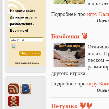
в достат
Новости сайта
Подробнее про
игру Кал
Детские игры и
Оцен
развлечения -
Босичком!
Бомбочки 💣
Отлична
двоих. П
песком —
Подписаться письмом
разминир
другого игрока.
Подробнее про
игру Бом
Оцен
Петушки 🐓🐓