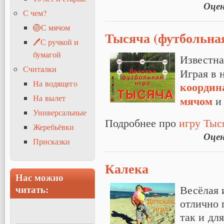
Оце
С чем?
🏐С мячом
Тысяча (футбольна
🖊С ручкой и
бумагой
Известн
Считалки
Играя в 
На водящего
координ
мячом
На вылет
Универсальные
Подробнее про
игру Тыс
Жеребьёвки
Оце
Присказки
Калека
Нас можно
Весёлая 
читать:
отлично 
так и дл