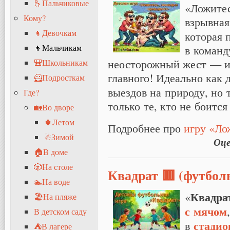
🫰Пальчиковые
«Ложитес
Кому?
взрывная
👧Девочкам
которая 
в команд
👦Мальчикам
неосторожный жест — и 
🎒Школьникам
главного! Идеально как
🦸Подросткам
выездов на природу, но
Где?
только те, кто не боится
🏡Во дворе
🍀Летом
Подробнее про
игру «Ло
☃Зимой
Оце
🏠В доме
🎲На столе
Квадрат 🟥 (футбол
🏊На воде
Квадра
«
🏖На пляже
с мячом
В детском саду
стадио
в
⛺В лагере