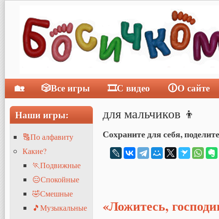
🏡
🎲Все игры
🎞С видео
🛈О сайте
Главное меню
для мальчиков 👦
Наши игры:
Сохраните для себя, поделите
🔠По алфавиту
Какие?
🏃Подвижные
😑Спокойные
🤣Смешные
«Ложитесь, господи
🎵Музыкальные