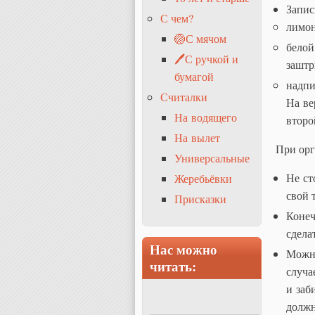
Запис
С чем?
лимон
🏐С мячом
белой
🖊С ручкой и
заштр
бумагой
надпи
Считалки
На ве
На водящего
второ
На вылет
При орг
Универсальные
Не ст
Жеребьёвки
свой 
Присказки
Конеч
сдела
Нас можно
Можно
читать:
случа
и заб
должн