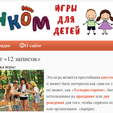
видео
🛈О сайте
т «12 записок»
ка игры:
квест
Эта игра является простейшим
и может быть интересна как сама по с
Холодно-горячо
но может, как «
», бы
празднике
дне
использована на
или
рождения
для того, чтобы спрятать п
или организовать сюрприз.