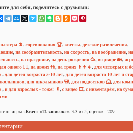
ите для себя, поделитесь с друзьями:
пьютера 📵
,
соревнования 🏆
,
квесты
,
детские развлечения
,
ающие
,
на сообразительность
,
на скорость
,
на воображение
,
н
ельность
,
на празднике
,
на день рождения 🥳
,
во дворе 🏡
,
игр
для одного 🧍‍♂️
,
на двоих 👫
,
на троих 👨‍👩‍👧
,
для четверых и б
👦
,
для детей возраста 5-10 лет
,
для детей возраста 10 лет и ст
школьников
,
для школьников 🎒
,
для подростков 🦸
,
для ком
👦
,
и для взрослых - тоже! 👴
,
с видео 🎞
,
с инвентарём
,
на бума
ыми
Квест «12 записок»
тинг игры «
»:
3.3
из
5
, оценок -
209
ентарии