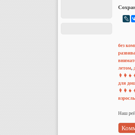
Сохран
без ком
развив
внимат
летом
,
👨‍👩‍👧‍
для до
👨‍👩‍👧‍
взросл
Наш рей
Комм