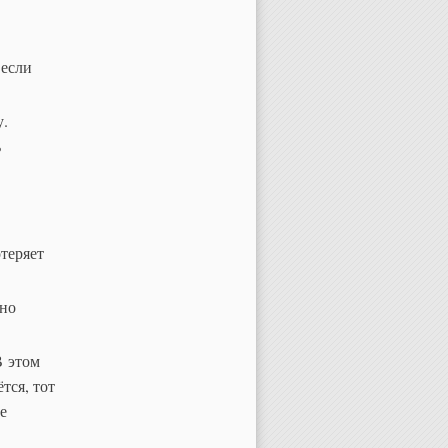
 если
у.
ь
теряет
жно
В этом
тся, тот
е