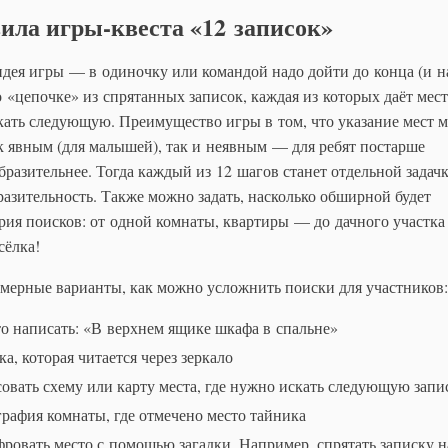
ила игры-квеста «12 записок»
дея игры — в одиночку или командой надо дойти до конца (и н
о «цепочке» из спрятанных записок, каждая из которых даёт мест
кать следующую. Преимущество игры в том, что указание мест 
к явным (для малышей), так и неявным — для ребят постарше
бразительнее. Тогда каждый из 12 шагов станет отдельной задач
разительность. Также можно задать, насколько обширной будет
рия поисков: от одной комнаты, квартиры — до дачного участка
сёлка!
мерные варианты, как можно усложнить поиски для участников:
о написать: «В верхнем ящике шкафа в спальне»
ка, которая читается через зеркало
овать схему или карту места, где нужно искать следующую запи
рафия комнаты, где отмечено место тайника
ровать место с помощью загадки. Например, спрятать записку н