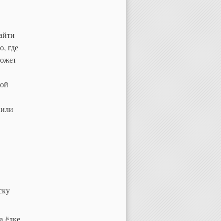
айти
о, где
может
кой
 или
ску
а ёлке