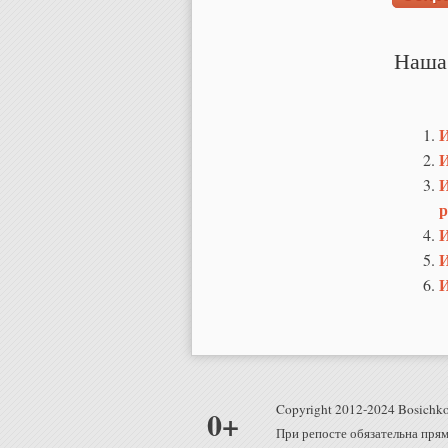
Наша
И
И
И
р
И
И
И
Copyright 2012-2024 Bosichko
0+
При репосте обязательна прям