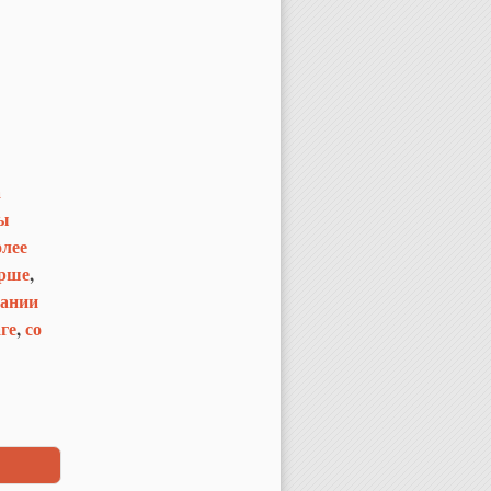
а
ы
олее
арше
,
пании
ге
,
со