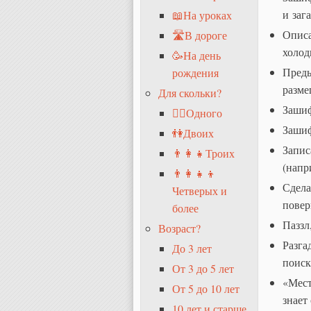
и заг
📖На уроках
Описа
🛣В дороге
холод
🥳На день
Преды
рождения
разме
Для скольки?
Зашиф
🧍‍♂️Одного
Зашиф
👫Двоих
Запис
👨‍👩‍👧Троих
(напр
👨‍👩‍👧‍👦
Сдела
Четверых и
поверн
более
Паззл
Возраст?
Разга
До 3 лет
поиск
От 3 до 5 лет
«Мест
От 5 до 10 лет
знает
10 лет и старше