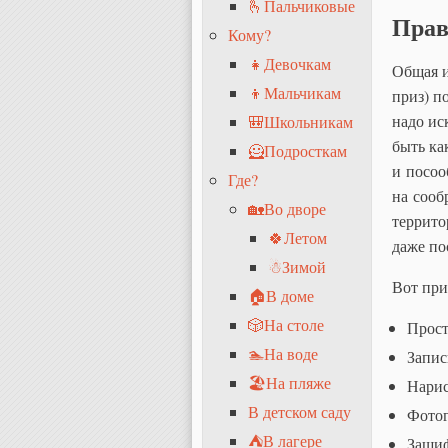
🫰Пальчиковые
Прав
Кому?
👧Девочкам
Общая и
👦Мальчикам
приз) п
надо ис
🎒Школьникам
быть ка
🦸Подросткам
и посоо
Где?
на сооб
🏡Во дворе
террито
🍀Летом
даже по
☃Зимой
Вот при
🏠В доме
🎲На столе
Прост
🏊На воде
Запис
🏖На пляже
Нарис
В детском саду
Фотог
⛺В лагере
Зашиф