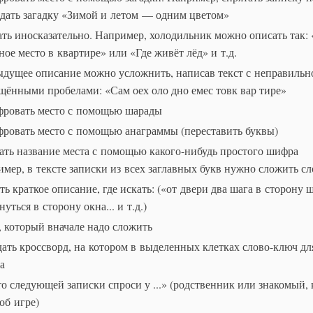
адать загадку «Зимой и летом — одним цветом»
ть иносказательно. Например, холодильник можно описать так:
ное место в квартире» или «Где живёт лёд» и т.д.
дущее описание можно усложнить, написав текст с неправильн
щёнными пробелами: «Сам оех оло дно емес товк вар тире»
ровать место с помощью шарады
ровать место с помощью анаграммы (переставить буквы)
ать название места с помощью какого-нибудь простого шифра
имер, в тексте записки из всех заглавных букв нужно сложить сл
ть краткое описание, где искать: («от двери два шага в сторону 
уться в сторону окна... и т.д.)
, который вначале надо сложить
дать кроссворд, на котором в выделенных клетках слово-ключ дл
а
о следующей записки спроси у ...» (родственник или знакомый,
 об игре)