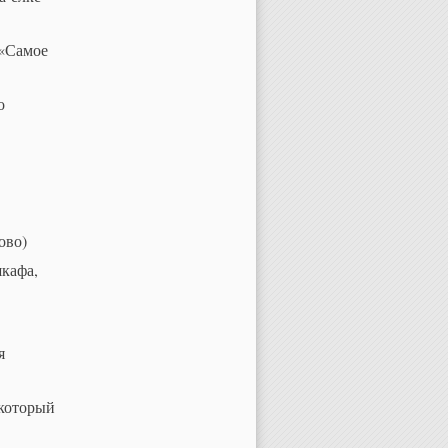
 «Самое
о
ово)
шкафа,
я
 который