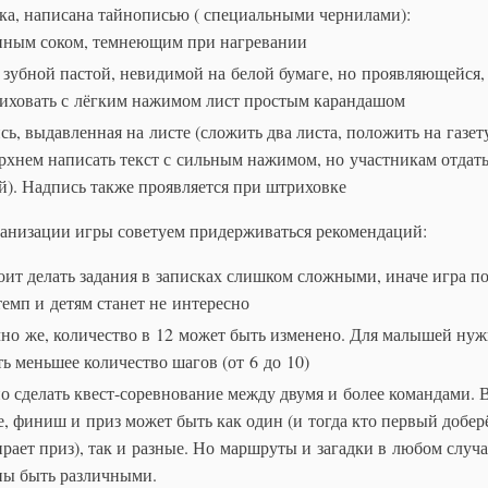
ка, написана тайнописью ( специальными чернилами):
ным соком, темнеющим при нагревании
 зубной пастой, невидимой на белой бумаге, но проявляющейся,
иховать с лёгким нажимом лист простым карандашом
сь, выдавленная на листе (сложить два листа, положить на газет
рхнем написать текст с сильным нажимом, но участникам отдат
й). Надпись также проявляется при штриховке
анизации игры советуем придерживаться рекомендаций:
оит делать задания в записках слишком сложными, иначе игра по
темп и детям станет не интересно
но же, количество в 12 может быть изменено. Для малышей ну
ть меньшее количество шагов (от 6 до 10)
 сделать квест-соревнование между двумя и более командами. 
е, финиш и приз может быть как один (и тогда кто первый доберё
ирает приз), так и разные. Но маршруты и загадки в любом случа
ы быть различными.