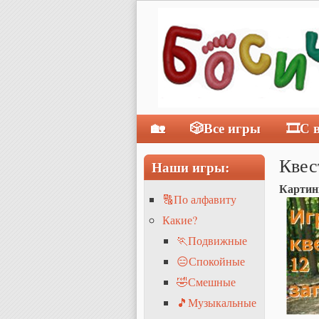
🏡
🎲Все игры
🎞С 
Главное меню
Квес
Наши игры:
Картин
🔠По алфавиту
Какие?
🏃Подвижные
😑Спокойные
🤣Смешные
🎵Музыкальные