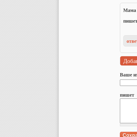
Мама
пише
отве
Доба
Ваше и
пишет