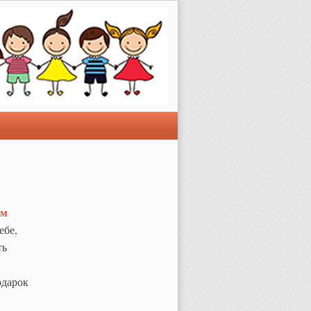
ом
ебе,
ть
одарок