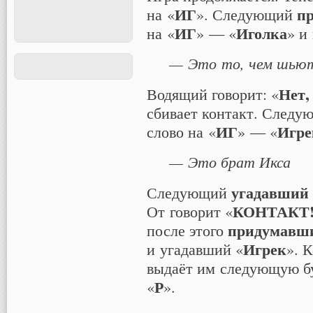
ИГ
п
на «
». Следующий
ИГ
Иголка
на «
» — «
» и
— Это то, чем шью
Нет,
Водящий говорит: «
сбивает контакт. След
ИГ
Игре
слово на «
» — «
— Это брат Икса
угадавший
Следующий
КОНТАКТ
От говорит «
придумавш
после этого
Игрек
и угадавший «
». 
выдаёт им следующую бук
Р
«
».