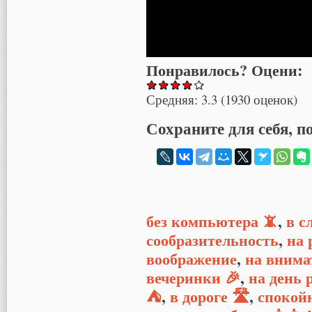
Понравилось? Оцени:
Средняя:
3.3
(
1930
оценок)
Сохраните для себя, п
без компьютера 📵
,
в с
сообразительность
,
на 
воображение
,
на внима
вечеринки 🎉
,
на день 
⛺
,
в дороге 🛣
,
спокой