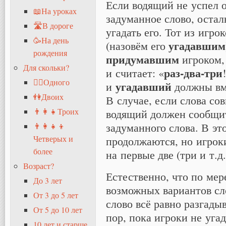
Если водящий не успел о
📖На уроках
задуманное слово, оста
🛣В дороге
угадать его. Тот из игро
🥳На день
угадавшим
(назовём его
рождения
придумавшим
игроком, 
Для скольки?
раз-два-три
и считает: «
🧍‍♂️Одного
угадавший
и
должны вме
👫Двоих
В случае, если слова сов
водящий должен сообщит
👨‍👩‍👧Троих
задуманного слова. В эт
👨‍👩‍👧‍👦
продолжаются, но игрок
Четверых и
более
на первые две (три и т.д.
Возраст?
Естественно, что по мер
До 3 лет
возможных вариантов сл
От 3 до 5 лет
слово всё равно разгады
От 5 до 10 лет
пор, пока игроки не уга
10 лет и старше