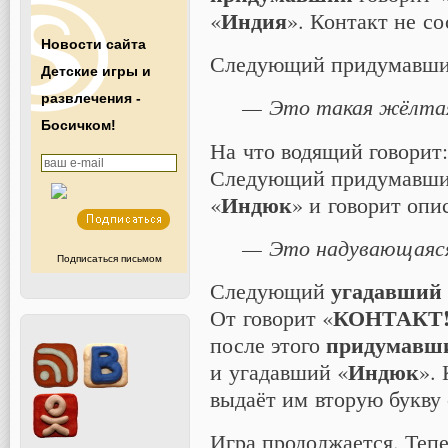
Индия
«
». Контакт не со
Новости сайта
Следующий придумавший
Детские игры и
развлечения -
— Это такая жёлта
Босичком!
На что водящий говорит:
Следующий придумавший
Индюк
«
» и говорит опи
— Это надувающаяс
Подписаться письмом
угадавший
Следующий
КОНТАКТ
От говорит «
придумавш
после этого
Индюк
и угадавший «
».
выдаёт им вторую букву 
Игра продолжается. Теп