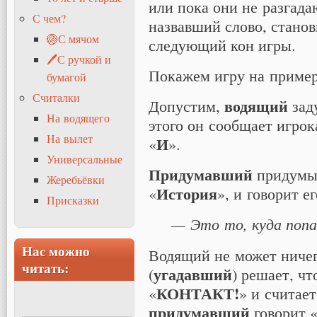
или пока они не разгадаю
С чем?
назвавший слово, стано
🏐С мячом
следующий кон игры.
🖊С ручкой и
Покажем игру на пример
бумагой
Считалки
водящий
Допустим,
зад
На водящего
этого он сообщает игрок
На вылет
И
«
».
Универсальные
Придумавший
придумыв
Жеребьёвки
История
«
», и говорит е
Присказки
— Это то, куда поп
Нас можно
Водящий не может ничего
читать:
угадавший
(
) решает, чт
КОНТАКТ!
«
» и считает
придумавший
говорит 