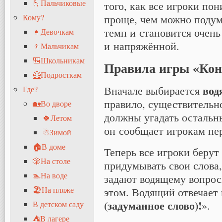
🫰Пальчиковые
того, как все игроки по
проще, чем можно подум
Кому?
темп и становится очен
👧Девочкам
и напряжённой.
👦Мальчикам
🎒Школьникам
Правила игры «Кон
🦸Подросткам
вод
Вначале выбирается
Где?
правило, существительно
🏡Во дворе
должны угадать остальны
🍀Летом
он сообщает игрокам пер
☃Зимой
🏠В доме
Теперь все игроки берут
🎲На столе
придумывать свои слова
🏊На воде
задают водящему вопрос
этом. Водящий отвечает
🏖На пляже
(задуманное слово)!
».
В детском саду
⛺В лагере