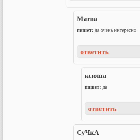
Матва
пишет:
да очень интересно
ответить
ксюша
пишет:
да
ответить
СуЧкА