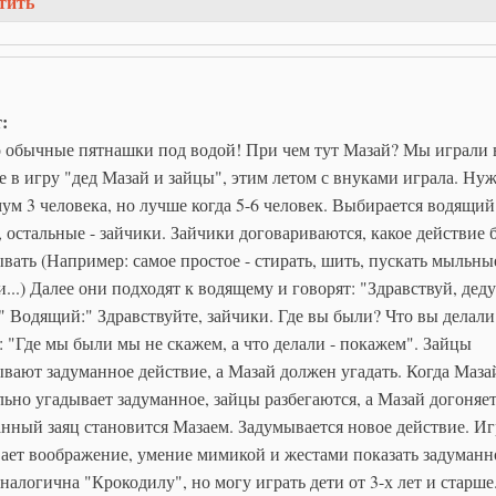
тить
т:
о обычные пятнашки под водой! При чем тут Мазай? Мы играли 
е в игру "дед Мазай и зайцы", этим летом с внуками играла. Ну
м 3 человека, но лучше когда 5-6 человек. Выбирается водящий
 остальные - зайчики. Зайчики договариваются, какое действие 
вать (Например: самое простое - стирать, шить, пускать мыльны
...) Далее они подходят к водящему и говорят: "Здравствуй, дед
 Водящий:" Здравствуйте, зайчики. Где вы были? Что вы делали
 "Где мы были мы не скажем, а что делали - покажем". Зайцы
вают задуманное действие, а Мазай должен угадать. Когда Маза
ьно угадывает задуманное, зайцы разбегаются, а Мазай догоняет
нный заяц становится Мазаем. Задумывается новое действие. Иг
ает воображение, умение мимикой и жестами показать задуманн
налогична "Крокодилу", но могу играть дети от 3-х лет и старше