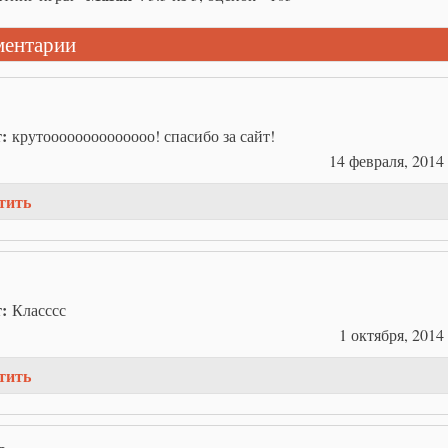
ентарии
т:
крутоооооооооооооо! спасибо за сайт!
14 февраля, 2014 
тить
т:
Класссс
1 октября, 2014 
тить