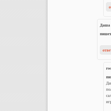
о
Даша
пише
отве
ro
пи
Да
по
са
иг