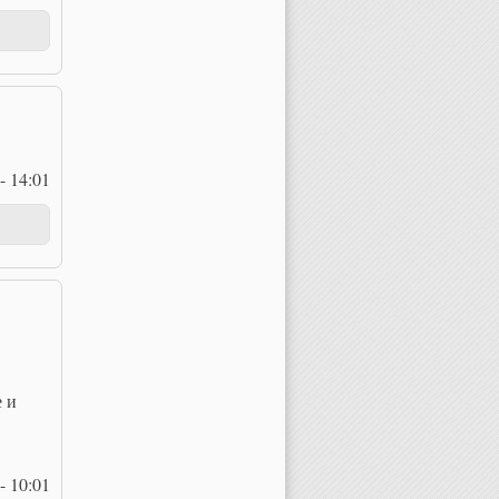
- 14:01
е и
- 10:01