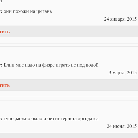
а
т:
они похожи на цыгань
24 января, 2015 
тить
т:
Блин мне надо на физре играть не под водой
3 марта, 2015 
тить
я
т:
тупо ,можно было и без интернета догодатса
24 июня, 2015 