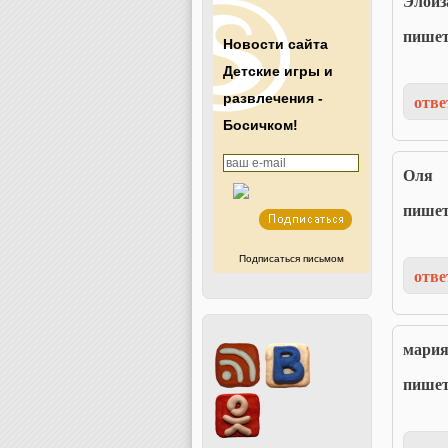
Элоиз
пише
Новости сайта
Детские игры и
отве
развлечения -
Босичком!
Оля
пише
Подписаться письмом
отве
мари
пише