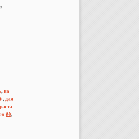
о
ь
,
на
👧
,
для
зраста
ов 🦸
,