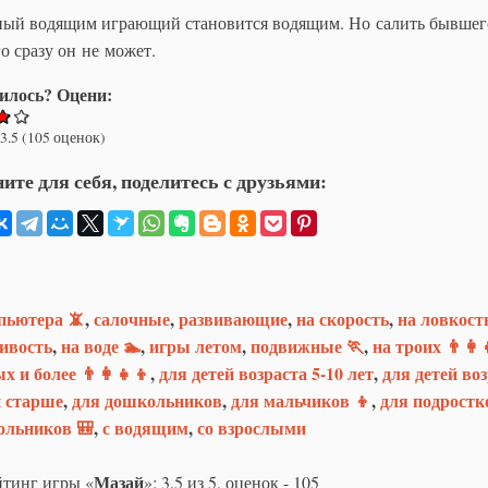
ый водящим играющий становится водящим. Но салить бывшег
о сразу он не может.
илось? Оцени:
3.5
(
105
оценок)
ите для себя, поделитесь с друзьями:
пьютера 📵
,
салочные
,
развивающие
,
на скорость
,
на ловкост
ивость
,
на воде 🏊
,
игры летом
,
подвижные 🏃
,
на троих 👨‍👩‍
 и более 👨‍👩‍👧‍👦
,
для детей возраста 5-10 лет
,
для детей во
и старше
,
для дошкольников
,
для мальчиков 👦
,
для подростк
ольников 🎒
,
с водящим
,
со взрослыми
Мазай
тинг игры «
»:
3.5
из
5
, оценок -
105