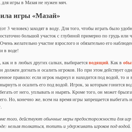
, для игры в Мазая не нужен мяч.
ила игры «Мазай»
(от 3 человек) заходят в воду. Для того, чтобы играть было удобн
остаточно большой участок с глубиной примерно по грудь или ч
 Очень желательно участие взрослого и обязательно его наблюде
и в воде!
водящий
обы
, как и в любых других салках, выбирается
. Как в
он должен догнать и осалить игроков. Но при этом действует од
енное правило: если игрок нырнул и находится под водой, то и
нырнуть и осалить его под водой. Игрок, за которым гонится во
бегать от него, уплывать и нырять. Кроме того, он может брызга
его. Но, конечно же, всем на время игры запрещается выбегать 
.
ме того, действуют обычные меры предосторожности для игр
оде: нельзя толкаться, топить и удерживать игроков под водой.