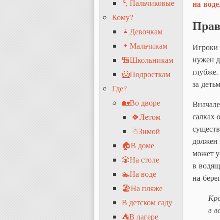
🫰Пальчиковые
на воде
Кому?
Прав
👧Девочкам
👦Мальчикам
Игроки 
нужен д
🎒Школьникам
глубже.
🦸Подросткам
за детьм
Где?
🏡Во дворе
Вначале
салках 
🍀Летом
существ
☃Зимой
должен 
🏠В доме
может у
🎲На столе
в водящ
🏊На воде
на берег
🏖На пляже
Кро
В детском саду
в в
⛺В лагере