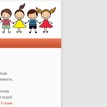
воде.
ливость,
оэтому
й игрой.
Салок
е