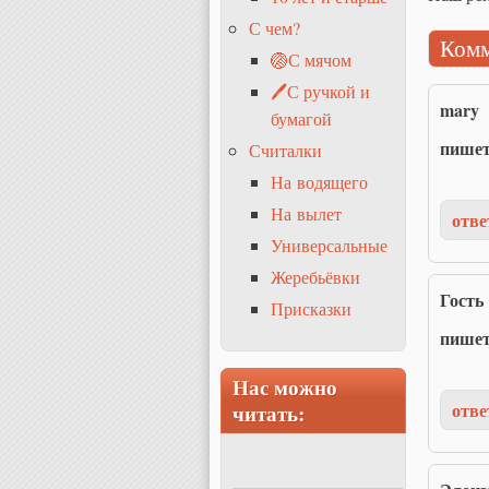
С чем?
Комм
🏐С мячом
🖊С ручкой и
mary
бумагой
пише
Считалки
На водящего
На вылет
отве
Универсальные
Жеребьёвки
Гость
Присказки
пише
Нас можно
отве
читать: