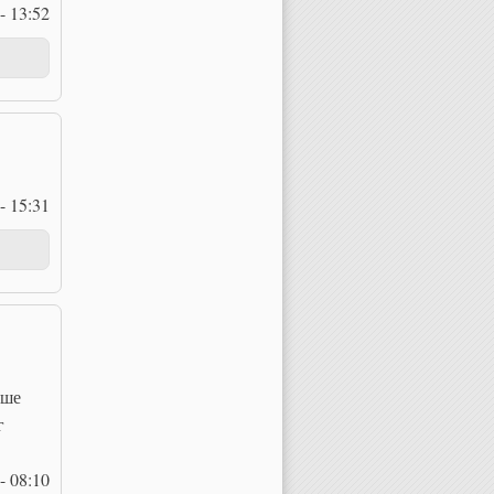
- 13:52
- 15:31
чше
г
- 08:10