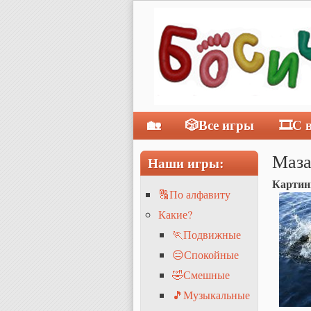
🏡
🎲Все игры
🎞С 
Главное меню
Маз
Наши игры:
Картин
🔠По алфавиту
Какие?
🏃Подвижные
😑Спокойные
🤣Смешные
🎵Музыкальные