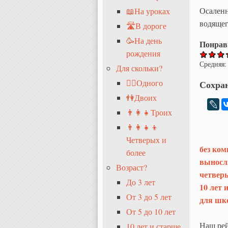
Осаленн
📖На уроках
водящег
🛣В дороге
🥳На день
Понрав
рождения
Средняя:
Для скольки?
🧍‍♂️Одного
Сохран
👫Двоих
👨‍👩‍👧Троих
👨‍👩‍👧‍👦
Четверых и
без ком
более
выносл
Возраст?
четверых
До 3 лет
10 лет 
От 3 до 5 лет
для шк
От 5 до 10 лет
Наш рей
10 лет и старше