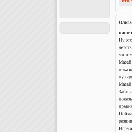
отве
Ольга
пише
Ну эт
детств
миниму
Мазай,
показы
пузыри
Мазай"
Зайцы:
показы
правил
Пойма
развив
Игра а