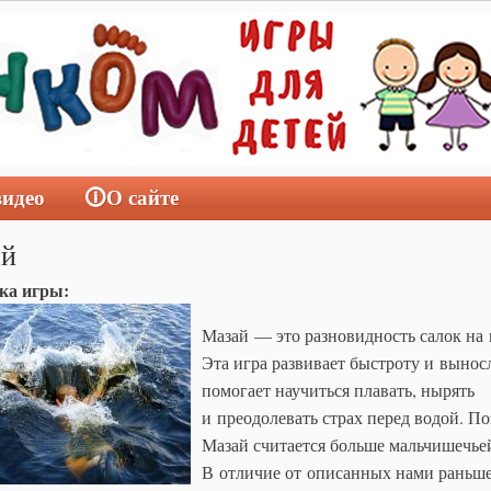
видео
🛈О сайте
ай
ка игры:
Мазай — это разновидность салок на 
Эта игра развивает быстроту и вынос
помогает научиться плавать, нырять
и преодолевать страх перед водой. П
Мазай считается больше мальчишечье
В отличие от описанных нами раньш