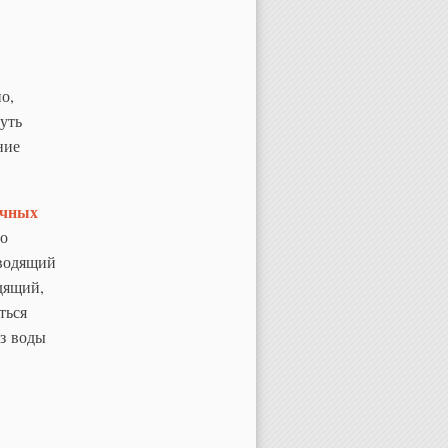
о,
уть
ние
чных
но
 водящий
дящий,
ться
из воды