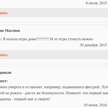
8 июля, 2015 
тить
ия Масенок
т:
Я искала игры дома!!!!!!!!!!! И от игры утонуть можно
30 декабря, 2015 
тить
арикан
шет:
жно умереть и от шахмат, например, подавившись фигурой. Лу
тей не рожать - для их же безопасности. Помните, что первый ша
аденца - первый шаг к смерти!
10 июня, 2016 