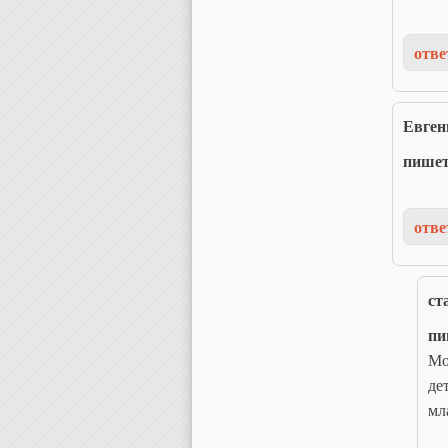
отве
Евген
пише
отве
ст
пи
Мо
де
мл