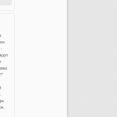
в
жно
 -
будут
е
ушка
?"
й
.
ра
ое.
.