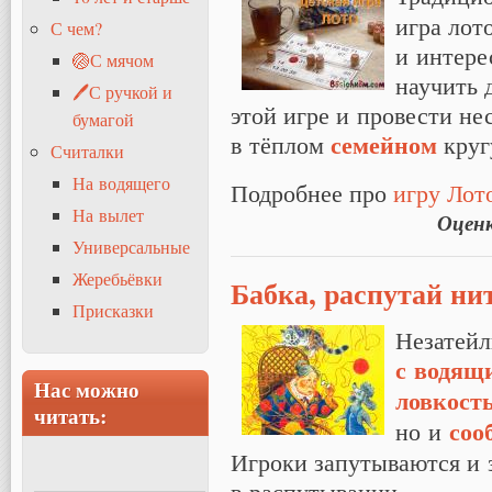
игра лот
С чем?
и интере
🏐С мячом
научить 
🖊С ручкой и
этой игре и провести не
бумагой
семейном
в тёплом
круг
Считалки
На водящего
Подробнее про
игру Лот
На вылет
Оцен
Универсальные
Жеребьёвки
Бабка, распутай ни
Присказки
Незатейл
с водящ
Нас можно
ловкост
читать:
соо
но и
Игроки запутываются и 
в распутывании.