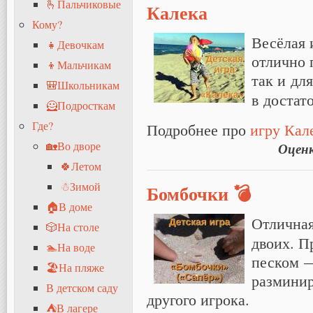
🫰Пальчиковые
Калека
Кому?
Весёлая 
👧Девочкам
отлично 
👦Мальчикам
так и дл
🎒Школьникам
в достат
🦸Подросткам
Где?
Подробнее про
игру Кал
🏡Во дворе
Оцен
🍀Летом
☃Зимой
Бомбочки 💣
🏠В доме
Отлична
🎲На столе
двоих. П
🏊На воде
песком —
🏖На пляже
разминир
В детском саду
другого игрока.
⛺В лагере