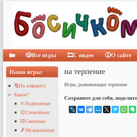
🏡
🎲Все игры
🎞С видео
🛈О сайте
Главное меню
на терпение
Наши игры:
Игры, развивающие терпение
🔠По алфавиту
Какие?
Сохраните для себя, поделите
🏃Подвижные
😑Спокойные
🤣Смешные
🎵Музыкальные