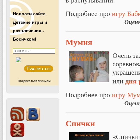
Подробнее про
игру Бабк
Новости сайта
Оцен
Детские игры и
развлечения -
Мумия
Босичком!
Очень за
соревнов
украшени
дня 
или
Подписаться письмом
Подробнее про
игру Му
Оцен
Спички
«Спички 