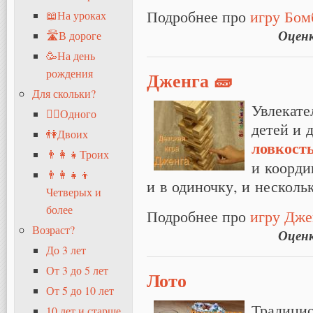
Подробнее про
игру Бом
📖На уроках
Оцен
🛣В дороге
🥳На день
рождения
Дженга 🧱
Для скольки?
Увлекате
🧍‍♂️Одного
детей и 
👫Двоих
ловкост
👨‍👩‍👧Троих
и коорди
👨‍👩‍👧‍👦
и в одиночку, и несколь
Четверых и
более
Подробнее про
игру Дже
Возраст?
Оцен
До 3 лет
От 3 до 5 лет
Лото
От 5 до 10 лет
Традици
10 лет и старше