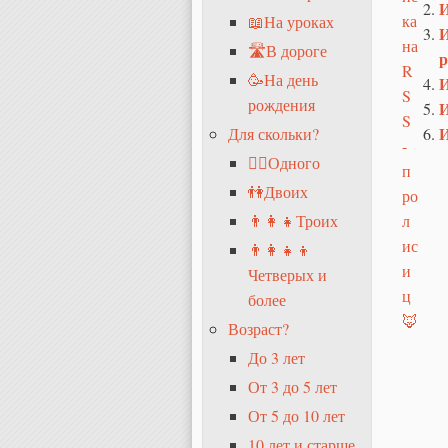
И
📖На уроках
И
🛣В дороге
р
🥳На день
И
рождения
И
И
Для скольки?
🧍‍♂️Одного
👫Двоих
👨‍👩‍👧Троих
👨‍👩‍👧‍👦
Четверых и
более
Возраст?
До 3 лет
От 3 до 5 лет
От 5 до 10 лет
10 лет и старше