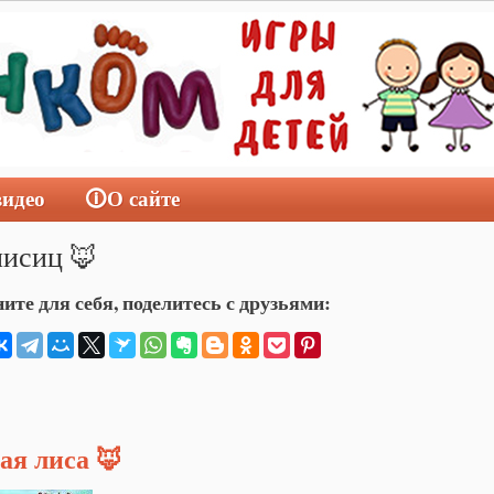
видео
🛈О сайте
лисиц 🦊
ите для себя, поделитесь с друзьями:
ая лиса 🦊