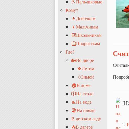
🫰Пальчиковые
Кому?
👧Девочкам
👦Мальчикам
🎒Школьникам
🦸Подросткам
Счит
Где?
🏡Во дворе
Считалк
🍀Летом
Подроб
☃Зимой
🏠В доме
🎲На столе
Н
🏊На воде
🏖На пляже
В детском саду
И
⛺В лагере