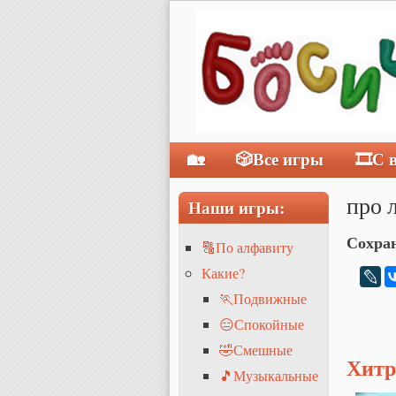
🏡
🎲Все игры
🎞С 
Главное меню
про 
Наши игры:
Сохран
🔠По алфавиту
Какие?
🏃Подвижные
😑Спокойные
🤣Смешные
Хитр
🎵Музыкальные