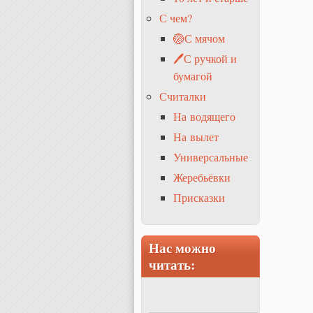
С чем?
🏐С мячом
🖊С ручкой и
бумагой
Считалки
На водящего
На вылет
Универсальные
Жеребьёвки
Присказки
Нас можно
читать: