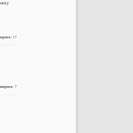
ржку
ариев
: 13
тариев
: 7