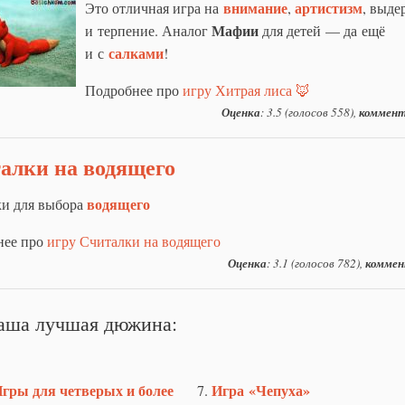
внимание
артистизм
Это отличная игра на
,
, выде
Мафии
и терпение. Аналог
для детей — да ещё
салками
и с
!
Подробнее про
игру Хитрая лиса 🦊
Оценка
: 3.5 (голосов 558),
коммент
алки на водящего
водящего
и для выбора
нее про
игру Считалки на водящего
Оценка
: 3.1 (голосов 782),
коммен
аша лучшая дюжина:
гры для четверых и более
Игра «Чепуха»