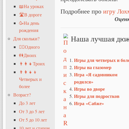
📖На уроках
Подробнее про
игру Лох
🛣В дороге
Оцен
🥳На день
рождения
Наша лучшая дюж
Для скольки?
🧍‍♂️Одного
👫Двоих
Игры для четверых и бол
👨‍👩‍👧Троих
Игры на глазомер
👨‍👩‍👧‍👦
Игра «Я садовником
Четверых и
родился»
более
Игры во дворе
Возраст?
Игры для подростков
Игра «Сабже»
До 3 лет
От 3 до 5 лет
От 5 до 10 лет
10 лет и старше