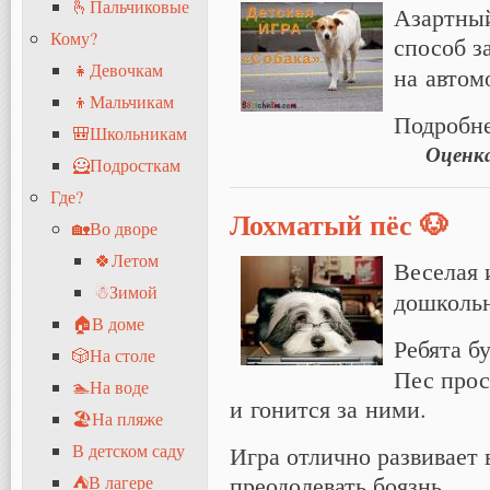
🫰Пальчиковые
Азартны
Кому?
способ з
👧Девочкам
на автом
👦Мальчикам
Подробн
🎒Школьникам
Оценк
🦸Подросткам
Где?
Лохматый пёс 🐶
🏡Во дворе
🍀Летом
Веселая
☃Зимой
дошкольн
🏠В доме
Ребята б
🎲На столе
Пес прос
🏊На воде
и гонится за ними.
🏖На пляже
Игра отлично развивает
В детском саду
преодолевать боязнь.
⛺В лагере