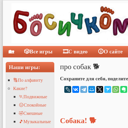
🏡
🎲Все игры
🎞С видео
🛈О сайте
Главное меню
про собак 🐕
Наши игры:
Сохраните для себя, поделите
🔠По алфавиту
Какие?
🏃Подвижные
😑Спокойные
🤣Смешные
Собака! 🐕
🎵Музыкальные