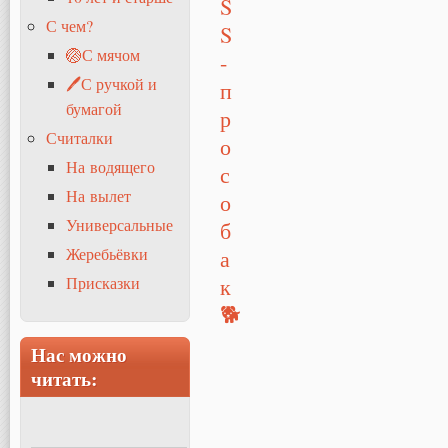
С чем?
🏐С мячом
🖊С ручкой и
бумагой
Считалки
На водящего
На вылет
Универсальные
Жеребьёвки
Присказки
Нас можно
читать: