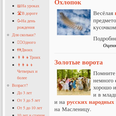
Охлопок
📖На уроках
Весёлая
🛣В дороге
предмето
🥳На день
кусочком
рождения
Для скольки?
Подробн
🧍‍♂️Одного
Оцен
👫Двоих
👨‍👩‍👧Троих
Золотые ворота
👨‍👩‍👧‍👦
Четверых и
Помните 
более
немного 
Возраст?
хорошо и
До 3 лет
и в млад
русских
народных
От 3 до 5 лет
и на
на Масленицу.
От 5 до 10 лет
10 лет и старше