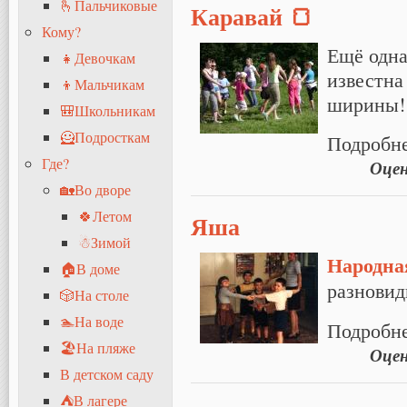
🫰Пальчиковые
Каравай 🍞
Кому?
Ещё одна
👧Девочкам
известна
👦Мальчикам
ширины!
🎒Школьникам
🦸Подросткам
Подробн
Где?
Оце
🏡Во дворе
🍀Летом
Яша
☃Зимой
Народна
🏠В доме
разнови
🎲На столе
🏊На воде
Подробн
🏖На пляже
Оце
В детском саду
⛺В лагере