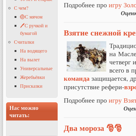
Подробнее про
игру Зол
С чем?
Оцен
🏐С мячом
🖊С ручкой и
Взятие снежной кр
бумагой
Считалки
Традицио
На водящего
на Масле
На вылет
четверг 
Универсальные
всего в 
команда
защищается, др
Жеребьёвки
взр
присутствие рефери-
Присказки
Подробнее про
игру Взя
Нас можно
Оце
читать:
Два мороза 🎅🎅