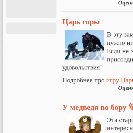
Оцен
Царь горы
В эту за
нужно и
Если не 
присоеди
удовольствия!
Подробнее про
игру Цар
Оцен
У медведя во бору 
Эта стар
интересн