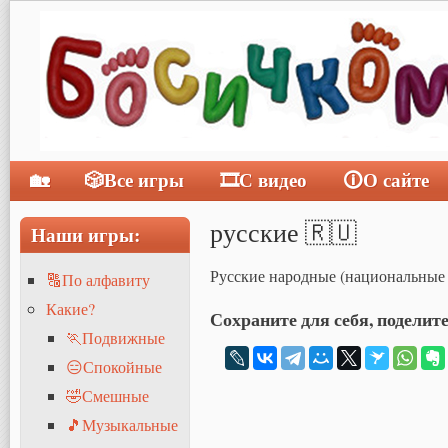
🏡
🎲Все игры
🎞С видео
🛈О сайте
Главное меню
русские 🇷🇺
Наши игры:
Русские народные (национальные
🔠По алфавиту
Какие?
Сохраните для себя, поделите
🏃Подвижные
😑Спокойные
🤣Смешные
🎵Музыкальные