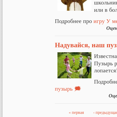
школьник
или в б
Подробнее про
игру У м
Оце
Надувайся, наш пу
Известна
Пузырь р
лопается
Подробн
пузырь 🗯
Оце
« первая
‹ предыдуща