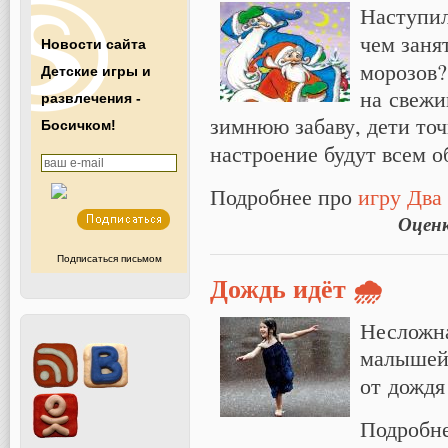
Наступи
чем заня
Новости сайта
морозов?
Детские игры и
на свежи
развлечения -
зимнюю забаву, дети то
Босичком!
настроение будут всем о
Подробнее про
игру Два
Оцен
Подписаться письмом
Дождь идёт 🌧
Несложна
малыше
от дождя
Подробн