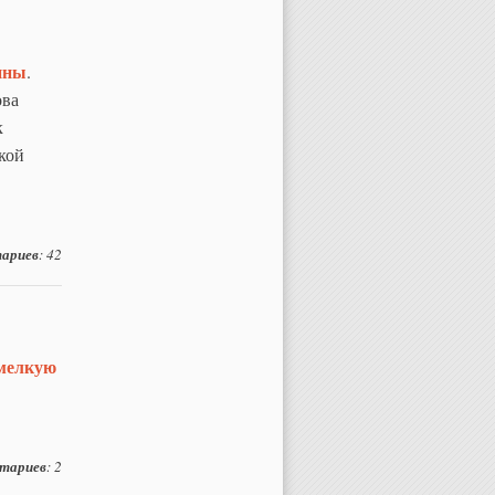
ины
.
ова
к
кой
ариев
: 42
мелкую
тариев
: 2