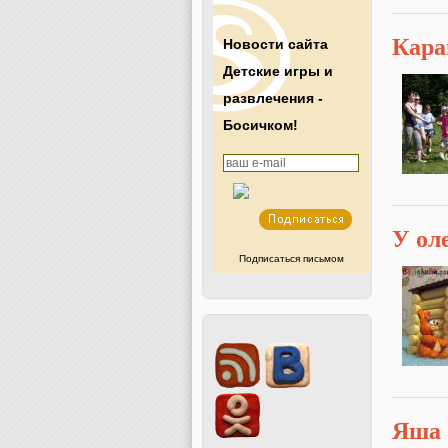
Кара
Новости сайта
Детские игры и
развлечения -
Босичком!
У ол
Подписаться письмом
Яша