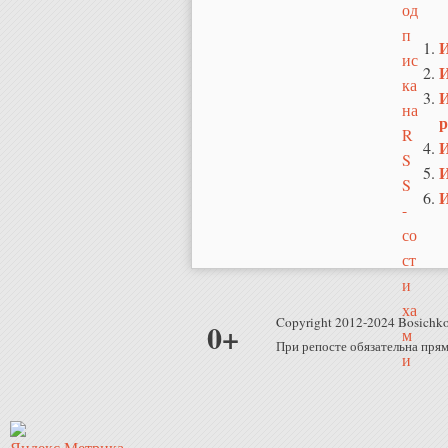
И
И
И
р
И
И
И
Copyright 2012-2024 Bosichko
0+
При репосте обязательна прям