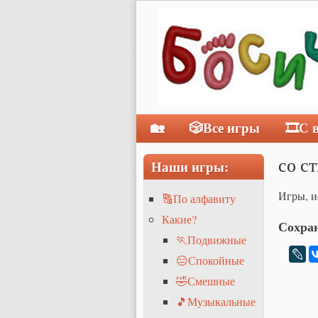
🏡
🎲Все игры
🎞С 
Главное меню
со с
Наши игры:
Игры, и
🔠По алфавиту
Какие?
Сохран
🏃Подвижные
😑Спокойные
🤣Смешные
🎵Музыкальные