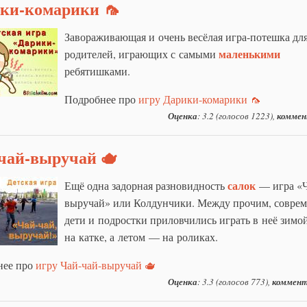
ки-комарики 🦟
Завораживающая и очень весёлая игра-потешка дл
маленькими
родителей, играющих с самыми
ребятишками.
Подробнее про
игру Дарики-комарики 🦟
Оценка
: 3.2 (голосов 1223),
коммен
чай-выручай 🫖
салок
Ещё одна задорная разновидность
— игра «Ч
выручай» или Колдунчики. Между прочим, совре
дети и подростки приловчились играть в неё зимо
на катке, а летом — на роликах.
нее про
игру Чай-чай-выручай 🫖
Оценка
: 3.3 (голосов 773),
коммент