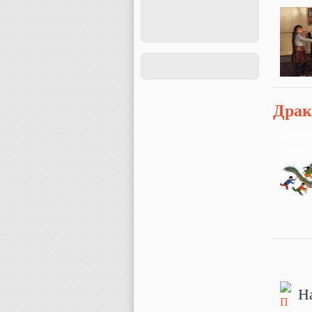
Драк
Стр
Н