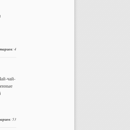
я
тариев
: 4
ай-чай-
менные
й
ариев
: 53