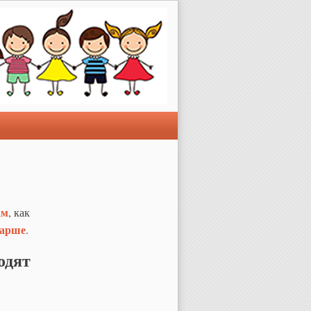
ам
, как
тарше
.
одят