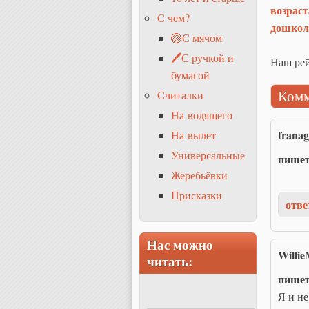
возраст
С чем?
дошкол
🏐С мячом
🖊С ручкой и
Наш рей
бумагой
Комм
Считалки
На водящего
franag
На вылет
Универсальные
пише
Жеребьёвки
Присказки
отве
Нас можно
Willie
читать:
пише
Я и не