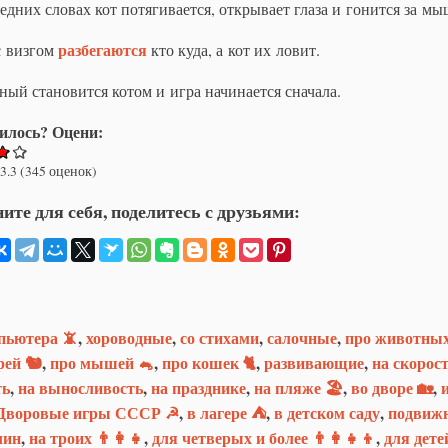
едних словах кот потягивается, открывает глаза и гонится за м
разбегаются
 визгом
кто куда, а кот их ловит.
ый становится котом и игра начинается сначала.
илось? Оцени:
3.3
(
345
оценок)
ите для себя, поделитесь с друзьями:
пьютера 📵
,
хороводные
,
со стихами
,
салочные
,
про животных
рей 🐿
,
про мышей 🐁
,
про кошек 🐈
,
развивающие
,
на скорос
ть
,
на выносливость
,
на празднике
,
на пляже 🏖
,
во дворе 🏡
,
Дворовые игры СССР ☭
,
в лагере ⛺
,
в детском саду
,
подвиж
лин
,
на троих 👨‍👩‍👧
,
для четверых и более 👨‍👩‍👧‍👦
,
для дете