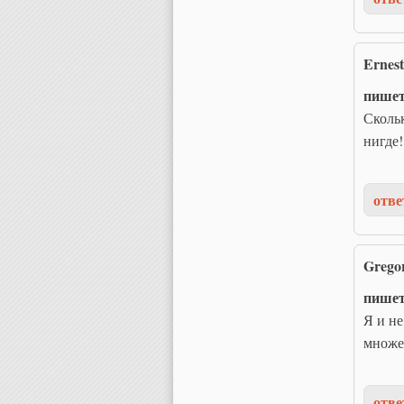
Ernest
пише
Скольк
нигде!
отве
Grego
пише
Я и не
множе
отве