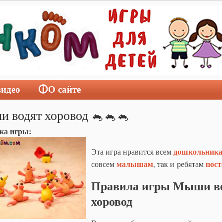
видео
🛈О сайте
 водят хоровод 🐁🐁🐁
ка игры:
дошкольник
Эта игра нравится всем
малышам
пос
совсем
, так и ребятам
Правила игры Мыши в
хоровод