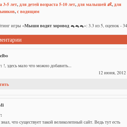
а 3-5 лет
,
для детей возраста 5-10 лет
,
для малышей 👶
,
для
ьников
,
с водящим
Мыши водят хоровод 🐁🐁🐁
тинг игры «
»:
3.3
из
5
, оценок -
3
ентарии
elbo
т:
!, здесь мало что можно добавить...
12 июня, 2012 
тить
Mi
т:
 знал, что существует такой великолепный сайт. Ведь тут есть