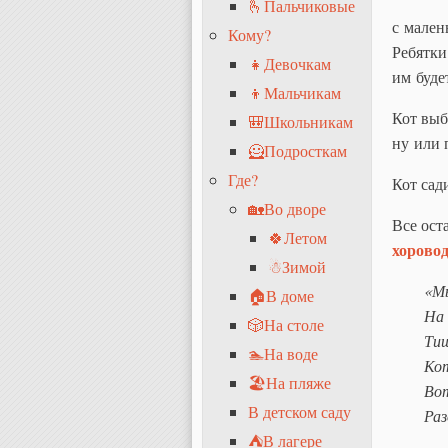
🫰Пальчиковые
с мален
Кому?
Ребятки
👧Девочкам
им буде
👦Мальчикам
Кот выб
🎒Школьникам
ну или 
🦸Подросткам
Где?
Кот сад
🏡Во дворе
Все ост
🍀Летом
хорово
☃Зимой
«Мы
🏠В доме
На 
🎲На столе
Ти
🏊На воде
Кот
🏖На пляже
Вот
В детском саду
Раз
⛺В лагере