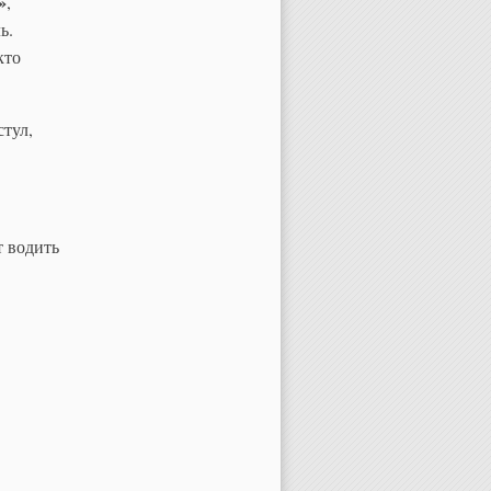
»
,
ь.
кто
тул,
т водить