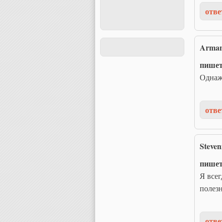
отве
Arman
пише
Однажд
отве
Steve
пише
Я всег
полезн
отве