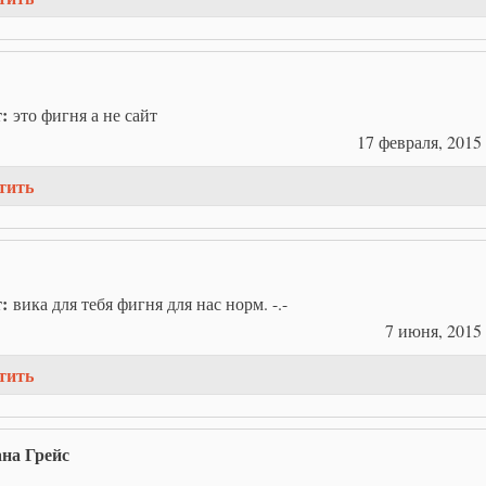
т:
это фигня а не сайт
17 февраля, 2015 
тить
т:
вика для тебя фигня для нас норм. -.-
7 июня, 2015 
тить
на Грейс