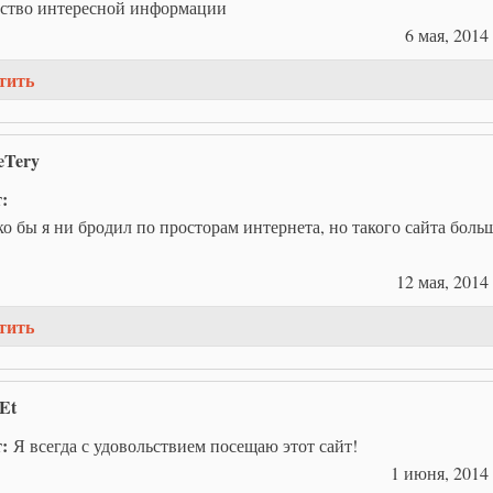
ство интересной информации
6 мая, 2014 
тить
eTery
т:
о бы я ни бродил по просторам интернета, но такого сайта боль
12 мая, 2014 
тить
Et
т:
Я всегда с удовольствием посещаю этот сайт!
1 июня, 2014 