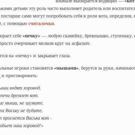
«кот
Вначале выбирается водящий —
ькими детьми эту роль часто выполняет родитель или воспитател
 постарше сами могут попробовать себя в роли кота, определив, 
считалочки
т, с помощью
.
«
печку
»
ирает себе
— любую скамейку, бревнышко, ступеньку, с
просто очерчивает мелком круг на асфальте.
«
ится на
печку» и закрывает глаза.
«
мышами
»
альные игроки становятся
, берутся за руки, начинаю
д
и приговаривать:
ши водят хоровод,
печи дремлет кот.
ше мыши, не шумите,
а Ваську не будите,
 проснется Васька кот -
обьет наш хоровод!»