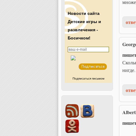
множе
Новости сайта
отве
Детские игры и
развлечения -
Босичком!
Georg
пише
Скольк
нигде.
Подписаться письмом
отве
Albert
пише