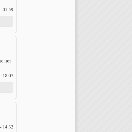
- 01:59
ше нет
- 18:07
- 14:32