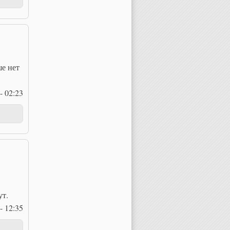
ше нет
- 02:23
ут.
- 12:35