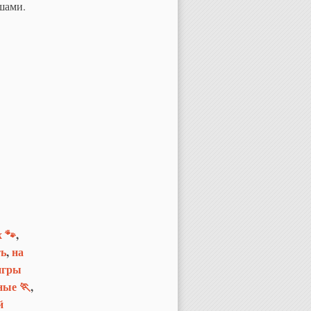
ышами.
 🐾
,
ть
,
на
игры
ные 🏃
,
й