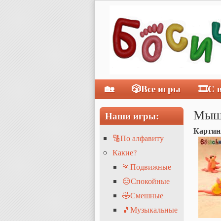
🏡
🎲Все игры
🎞С 
Главное меню
Мыши
Наши игры:
Картин
🔠По алфавиту
Какие?
🏃Подвижные
😑Спокойные
🤣Смешные
🎵Музыкальные