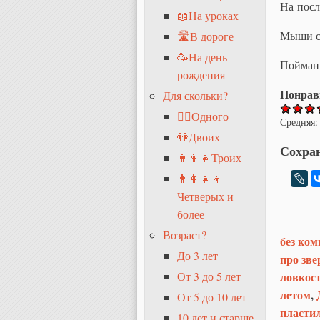
На посл
📖На уроках
Мыши с
🛣В дороге
🥳На день
Пойманн
рождения
Понрав
Для скольки?
🧍‍♂️Одного
Средняя:
👫Двоих
Сохран
👨‍👩‍👧Троих
👨‍👩‍👧‍👦
Четверых и
более
Возраст?
без ком
До 3 лет
про зве
ловкос
От 3 до 5 лет
летом
,
От 5 до 10 лет
пласти
10 лет и старше