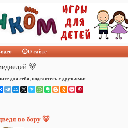
видео
🛈О сайте
медведей 🐻
ите для себя, поделитесь с друзьями:
дведя во бору 🐻