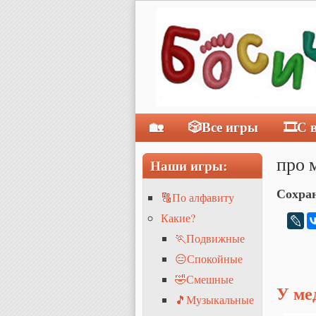
🏡
🎲Все игры
🎞С 
Главное меню
про 
Наши игры:
Сохран
🔠По алфавиту
Какие?
🏃Подвижные
😑Спокойные
🤣Смешные
У ме
🎵Музыкальные