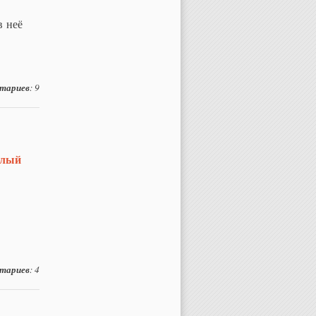
в неё
тариев
: 9
слый
.
тариев
: 4