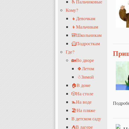
🫰Пальчиковые
Кому?
👧Девочкам
👦Мальчикам
🎒Школьникам
🦸Подросткам
Приш
Где?
🏡Во дворе
🍀Летом
☃Зимой
🏠В доме
🎲На столе
🏊На воде
Подроб
🏖На пляже
В детском саду
⛺В лагере
Н