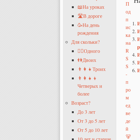
📖На уроках
🛣В дороге
И
🥳На день
И
рождения
И
Для скольки?
р
🧍‍♂️Одного
И
👫Двоих
И
👨‍👩‍👧Троих
И
👨‍👩‍👧‍👦
Четверых и
более
Возраст?
До 3 лет
От 3 до 5 лет
От 5 до 10 лет
10 лет и старше