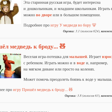
Эта старинная русская игра, будет интересна
и дошкольникам, и младшим школьникам. Играть 
во дворе
можно
или в большом помещении.
Подробнее про
игру У медведя во бору 🐻
Оценка
: 3.1 (голосов 624),
коммен
ёл медведь к броду... 🧸
малышей
взро
Веселая игра-потешка для
. Играет
воде
с ребенком. Играть можно и в
и, например,
на мягком диване или просто на коленях.
Может помочь преодолеть боязнь к воде у малыша
нее про
игру Пришёл медведь к броду... 🧸
Оценка
: 3.8 (голосов 63),
коммен
аша лучшая дюжина: