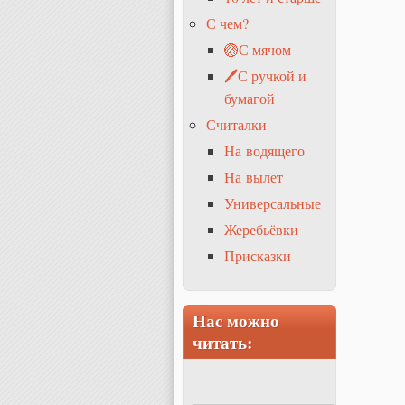
С чем?
🏐С мячом
🖊С ручкой и
бумагой
Считалки
На водящего
На вылет
Универсальные
Жеребьёвки
Присказки
Нас можно
читать: