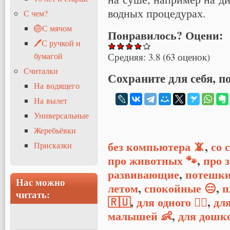
водных процедурах.
С чем?
🏐С мячом
Понравилось? Оцени:
🖊С ручкой и
бумагой
Средняя:
3.8
(
63
оценок)
Считалки
Сохраните для себя, п
На водящего
На вылет
Универсальные
Жеребьёвки
без компьютера 📵
,
со 
Присказки
про животных 🐾
,
про 
развивающие
,
потешк
Нас можно
летом
,
спокойные 😑
,
п
читать:
🇷🇺
,
для одного 🧍‍♂️
,
для
малышей 👶
,
для дошк