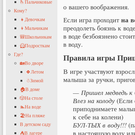
🫰Пальчиковые
о вашего воображения.
Кому?
на в
Если игра проходит
👧Девочкам
преодолеть боязнь к воде
👦Мальчикам
в воде безбоязнено стоит
🎒Школьникам
в воду.
🦸Подросткам
Где?
Правила игры Приш
🏡Во дворе
В игре участвуют взрос
🍀Летом
малыша за ручки, приго
☃Зимой
🏠В доме
— Пришел медведь к 
🎲На столе
Влез на колоду
(Если 
🏊На воде
приподнимаете малы
🏖На пляже
к себе на колени)
БУЛ-ТЫХ в воду!!!
(п
В детском саду
в настоящую воду ил
⛺В лагере