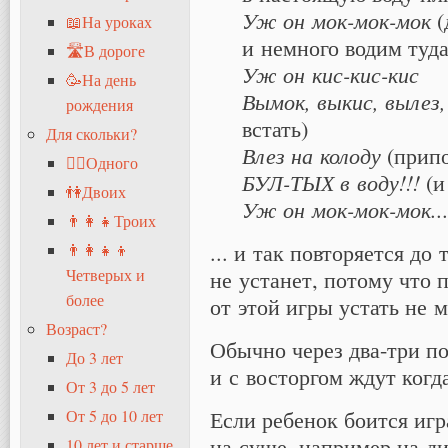
Уж он мок-мок-мок
(
📖На уроках
и немного водим туда
🛣В дороге
Уж он кис-кис-кис
🥳На день
Вымок, выкис, вылез,
рождения
встать)
Для скольки?
Влез на колоду
(прип
🧍‍♂️Одного
БУЛ-ТЫХ в воду!!!
(и
👫Двоих
Уж он мок-мок-мок..
👨‍👩‍👧Троих
... и так повторяется до
👨‍👩‍👧‍👦
Четверых и
не устанет, потому что 
более
от этой игры устать не м
Возраст?
Обычно через два-три п
До 3 лет
и с восторгом ждут когд
От 3 до 5 лет
Если ребенок боится игр
От 5 до 10 лет
на суше, например на ди
10 лет и старше