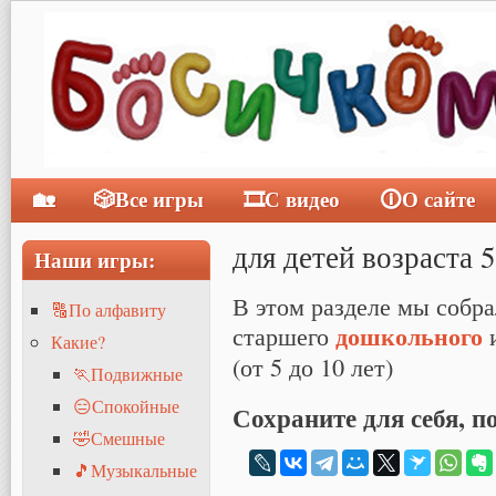
🏡
🎲Все игры
🎞С видео
🛈О сайте
Главное меню
для детей возраста 5
Наши игры:
В этом разделе мы собра
🔠По алфавиту
дошкольного
старшего
Какие?
(от 5 до 10 лет)
🏃Подвижные
😑Спокойные
Сохраните для себя, п
🤣Смешные
🎵Музыкальные