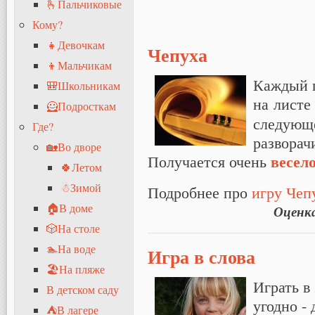
🫰Пальчиковые
Кому?
👧Девочкам
Чепуха
👦Мальчикам
Каждый п
🎒Школьникам
на листе
🦸Подросткам
следующе
Где?
разворач
🏡Во дворе
весел
Получается очень
🍀Летом
☃Зимой
Подробнее про
игру Чеп
🏠В доме
Оценк
🎲На столе
🏊На воде
Игра в слова
🏖На пляже
Играть в
В детском саду
угодно - 
⛺В лагере