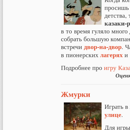
просишь 
детства,
казаки-
в то время гуляло много
собрать большую компан
двор-на-двор
встречи
. 
лагерях
в пионерских
и 
Подробнее про
игру Каз
Оцен
Жмурки
Играть в
улице
.
Для игр