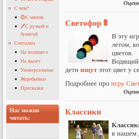
Оцен
С чем?
🏐С мячом
Светофор 🚦
🖊С ручкой и
бумагой
В эту иг
летом, к
Считалки
цветов.
На водящего
Водящий 
На вылет
ищут
дети
этот цвет у с
Универсальные
Жеребьёвки
Подробнее про
игру Свет
Присказки
Оцен
Классики
Нас можно
читать:
Классик
в нашем 