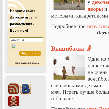
девоче
у
дворы
и 
Новости сайта
меловыми квадратиками 
Детские игры и
развлечения -
Подробнее про
игру Кла
Босичком!
Оцен
Вышибалы 🤾
Одна из 
нашего д
Подписаться письмом
не очень
волейбол
с маленькими детьми — 
мяч. Играть лучше боль
и больше.
Подробнее про
игру Вы