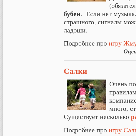
(обязате
бубен
. Если нет музыка
страшного, сигналы можн
ладоши.
Подробнее про
игру Жм
Оце
Салки
Очень по
правилам
компание
много, с
р
Существует несколько
Подробнее про
игру Сал