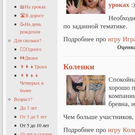
уроках
:)
📖На уроках
🛣В дороге
Необходи
🥳На день
по заданной тематике.
рождения
Подробнее про
игру Игра
Для скольки?
Оценк
🧍‍♂️Одного
👫Двоих
Коленки
👨‍👩‍👧Троих
👨‍👩‍👧‍👦
Спокойна
Четверых и
хорошо п
более
компании
Возраст?
бревна, 
До 3 лет
Чем больше участников, 
От 3 до 5 лет
От 5 до 10 лет
Подробнее про
игру Кол
10 лет и старше