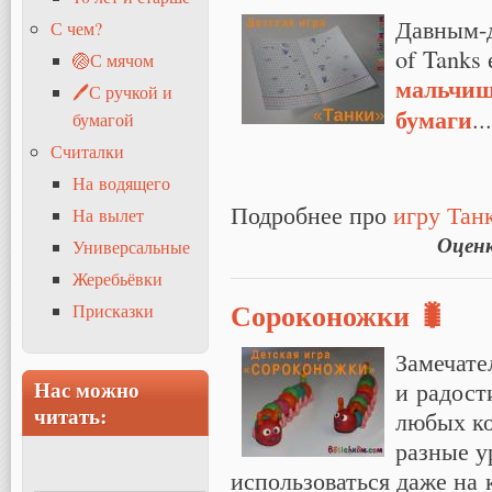
Давным-д
С чем?
of Tanks
🏐С мячом
мальчи
🖊С ручкой и
бумаги
...
бумагой
Считалки
На водящего
Подробнее про
игру Тан
На вылет
Оцен
Универсальные
Жеребьёвки
Сороконожки 🐛
Присказки
Замечате
и радост
Нас можно
читать:
любых ко
разные у
использоваться даже на