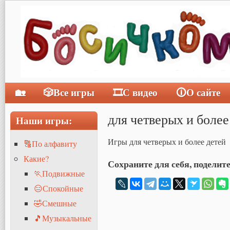
🏡
🎲Все игры
🎞С видео
🛈О сайте
Главное меню
для четверых и более 
Наши игры:
Игры для четверых и более детей
🔠По алфавиту
Какие?
Сохраните для себя, поделите
🏃Подвижные
😑Спокойные
🤣Смешные
🎵Музыкальные