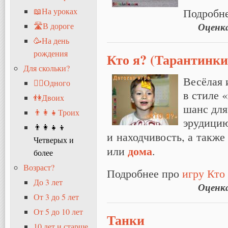
Подробн
📖На уроках
Оценк
🛣В дороге
🥳На день
рождения
Кто я? (Тарантинки
Для скольки?
Весёлая 
🧍‍♂️Одного
в стиле 
👫Двоих
шанс для
👨‍👩‍👧Троих
эрудици
👨‍👩‍👧‍👦
и находчивость, а также
Четверых и
дома
или
.
более
Возраст?
Подробнее про
игру Кто
До 3 лет
Оценк
От 3 до 5 лет
От 5 до 10 лет
Танки
10 лет и старше