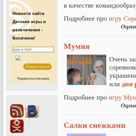
в качестве командообра
Новости сайта
Подробнее про
игру Сор
Детские игры и
Оцен
развлечения -
Босичком!
Мумия
Очень за
соревнов
украшени
Подписаться письмом
дня 
или
Подробнее про
игру Му
Оцен
Салки снежками