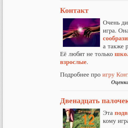
Контакт
Очень ди
игра. Он
сообраз
а также 
шко
Её любят не только
взрослые
.
Подробнее про
игру Кон
Оценк
Двенадцать палоче
под
Эта
кому игр