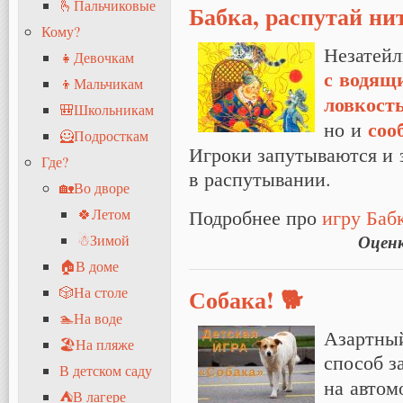
🫰Пальчиковые
Бабка, распутай ни
Кому?
Незатейл
👧Девочкам
с водящ
👦Мальчикам
ловкост
🎒Школьникам
соо
но и
🦸Подросткам
Игроки запутываются и 
Где?
в распутывании.
🏡Во дворе
Подробнее про
игру Бабк
🍀Летом
Оцен
☃Зимой
🏠В доме
Собака! 🐕
🎲На столе
🏊На воде
Азартны
🏖На пляже
способ з
В детском саду
на автом
⛺В лагере