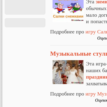
зим
Эта
обычны
мало дог
и попасть
Подробнее про
игру Сал
Оце
Музыкальные стуль
Эта игра
наших ба
праздни
захватыв
Подробнее про
игру Муз
Оцен