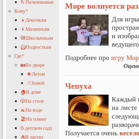
🫰Пальчиковые
Море волнуется раз.
Кому?
Для игры
👧Девочкам
простран
👦Мальчикам
и изобра
🎒Школьникам
ведущего 
🦸Подросткам
Подробнее про
игру Море
Где?
🏡Во дворе
Оцен
🍀Летом
☃Зимой
Чепуха
🏠В доме
Каждый п
🎲На столе
на листе
🏊На воде
следующе
🏖На пляже
разворач
В детском саду
весел
Получается очень
⛺В лагере