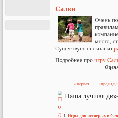
Салки
Очень по
правилам
компание
много, с
р
Существует несколько
Подробнее про
игру Сал
Оцен
« первая
‹ предыду
Страницы
Наша лучшая дюж
Игры для четверых и бол