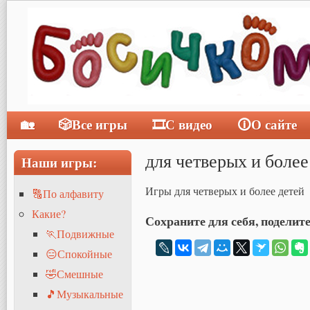
🏡
🎲Все игры
🎞С видео
🛈О сайте
Главное меню
для четверых и более 
Наши игры:
Игры для четверых и более детей
🔠По алфавиту
Какие?
Сохраните для себя, поделите
🏃Подвижные
😑Спокойные
🤣Смешные
🎵Музыкальные