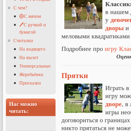
Классик
С чем?
в нашем 
🏐С мячом
девоче
у
🖊С ручкой и
дворы
и 
бумагой
меловыми квадратиками 
Считалки
Подробнее про
игру Кла
На водящего
Оцен
На вылет
Универсальные
Прятки
Жеребьёвки
Присказки
Играть в
игру мож
дворе
, в
Нас можно
читать:
игры нео
договориться о границах
никто прятаться не може