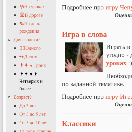
Подробнее про
игру Чеп
📖На уроках
Оценк
🛣В дороге
🥳На день
рождения
Игра в слова
Для скольки?
Играть в
🧍‍♂️Одного
угодно - 
👫Двоих
уроках
:)
👨‍👩‍👧Троих
👨‍👩‍👧‍👦
Необходи
Четверых и
по заданной тематике.
более
Подробнее про
игру Игра
Возраст?
Оценк
До 3 лет
От 3 до 5 лет
Классики
От 5 до 10 лет
10 лет и старше