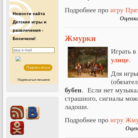
Подробнее про
игру Пря
Новости сайта
Оценк
Детские игры и
развлечения -
Жмурки
Босичком!
Играть в
улице
.
Для игр
(обязате
Подписаться письмом
бубен
. Если нет музыка
страшного, сигналы можн
ладоши.
Подробнее про
игру Жм
Оце