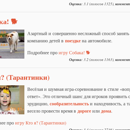
Оценка
: 3.1 (голосов 1325),
коммент
ка! 🐕
Азартный и совершенно несложный способ занять
поездке
компанию детей в
на автомобиле.
Подробнее про
игру Собака! 🐕
Оценка
: 3.2 (голосов 1163),
коммент
я? (Тарантинки)
Весёлая и шумная игра-соревнование в стиле «воп
ответ». Это отличный шанс для игроков проявить 
сообразительность
эрудицию,
и находчивость, а т
дороге
дома
весело провести время в
или
.
нее про
игру Кто я? (Тарантинки)
Оценка
: 3.4 (голосов 2746),
коммент