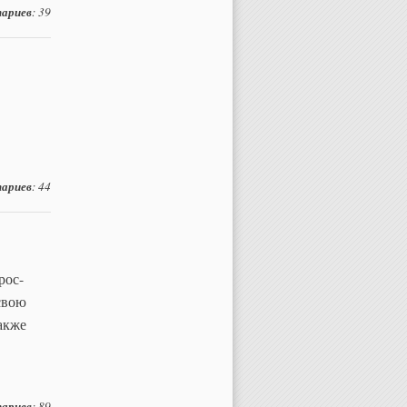
ариев
: 39
ариев
: 44
рос-
свою
акже
ариев
: 89