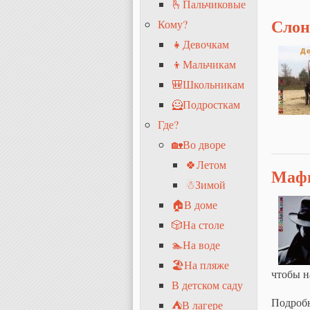
🫰Пальчиковые
Слон
Кому?
👧Девочкам
👦Мальчикам
🎒Школьникам
🦸Подросткам
Где?
🏡Во дворе
🍀Летом
Маф
☃Зимой
🏠В доме
🎲На столе
🏊На воде
🏖На пляже
чтобы н
В детском саду
Подроб
⛺В лагере