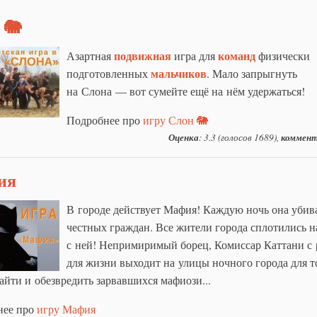
 🐘
подвижная
команд
Азартная
игра для
физически
мальчиков
подготовленных
. Мало запрыгнуть
на Слона — вот сумейте ещё на нём удержаться!
Подробнее про
игру Слон 🐘
Оценка
: 3.3 (голосов 1689),
коммент
ия
В городе действует Мафия! Каждую ночь она убив
честных граждан. Все жители города сплотились н
с ней! Непримиримый борец, Комиссар Каттани с
для жизни выходит на улицы ночного города для т
айти и обезвредить зарвавшихся мафиози...
нее про
игру Мафия