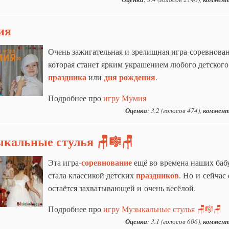
ия
Очень зажигательная и зрелищная игра-соревнован
которая станет ярким украшением любого детского
праздника
дня рождения
или
.
Подробнее про
игру Мумия
Оценка
: 3.2 (голосов 474),
коммент
кальные стулья 🪑🎼🪑
соревнование
Эта игра-
ещё во времена наших баб
праздников
стала классикой детских
. Но и сейчас
остаётся захватывающей и очень весёлой.
Подробнее про
игру Музыкальные стулья 🪑🎼🪑
Оценка
: 3.1 (голосов 606),
коммент