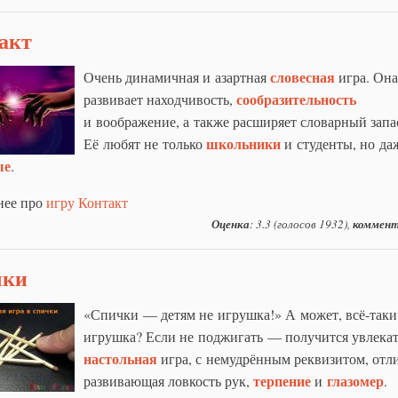
акт
словесная
Очень динамичная и азартная
игра. Она
сообразительность
развивает находчивость,
и воображение, а также расширяет словарный запа
школьники
Её любят не только
и студенты, но да
ые
.
нее про
игру Контакт
Оценка
: 3.3 (голосов 1932),
коммент
чки
«Спички — детям не игрушка!» А может, всё-таки
игрушка? Если не поджигать — получится увлекат
настольная
игра, с немудрённым реквизитом, отл
терпение
глазомер
развивающая ловкость рук,
и
.