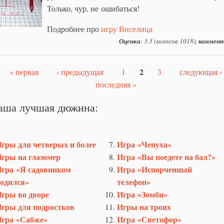
Только, чур, не ошибаться!
Подробнее про
игру Виселица
Оценка
: 3.3 (голосов 1018),
коммент
2
« первая
‹ предыдущая
1
3
следующая ›
аницы
последняя »
аша лучшая дюжина:
гры для четверых и более
Игра «Чепуха»
гры на глазомер
Игра «Вы поедете на бал?»
гра «Я садовником
Игра «Испорченный
одился»
телефон»
гры во дворе
Игра «Зомби»
гры для подростков
Игры на троих
гра «Сабже»
Игра «Светофор»