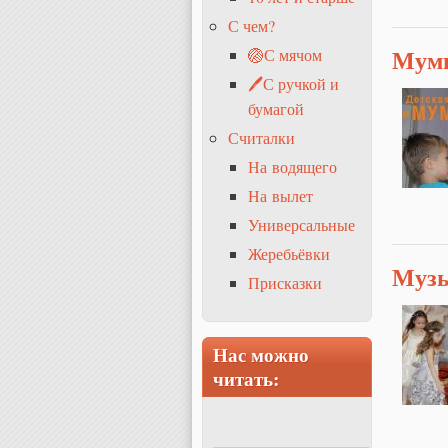
С чем?
Мум
🏐С мячом
🖊С ручкой и
бумагой
Считалки
На водящего
На вылет
Универсальные
Жеребьёвки
Музы
Присказки
Нас можно
читать: