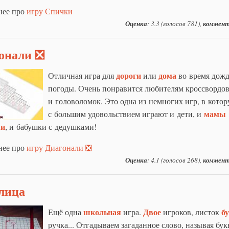
нее про
игру Спички
Оценка
: 3.3 (голосов 781),
коммент
онали ❎
дороги
дома
Отличная игра для
или
во время дож
погоды. Очень понравится любителям кроссвордо
и головоломок. Это одна из немногих игр, в кото
мамы
с большим удовольствием играют и дети, и
ми
, и бабушки с дедушками!
нее про
игру Диагонали ❎
Оценка
: 4.1 (голосов 268),
коммент
лица
школьная
Двое
б
Ещё одна
игра.
игроков, листок
ручка... Отгадываем загаданное слово, называя бук