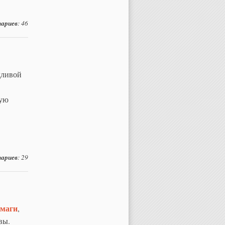
ариев
: 46
дливой
в
рую
ариев
: 29
умаги
,
вы.