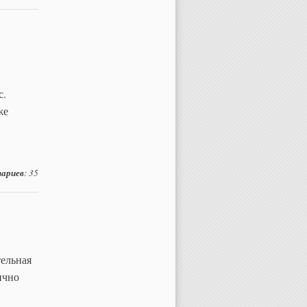
с.
же
ариев
: 35
ельная
ично