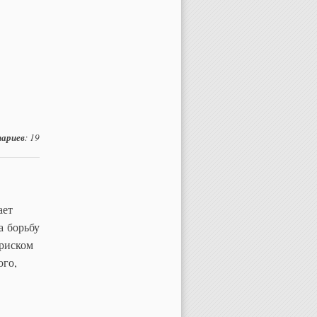
ариев
: 19
ает
а борьбу
 риском
ого,