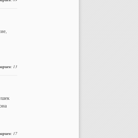
ие,
ариев
: 13
ушек
 она
ариев
: 17