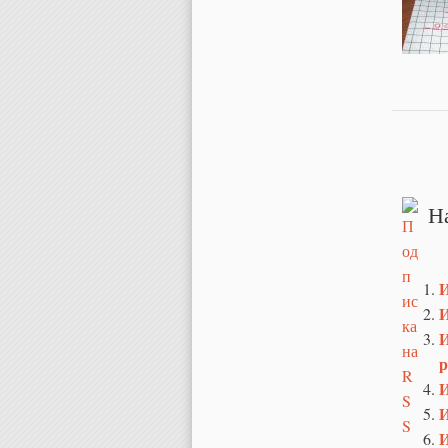
Стр
Н
И
И
И
р
И
И
И