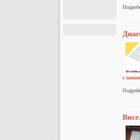
Подроб
Диаг
с папа
Подроб
Висе