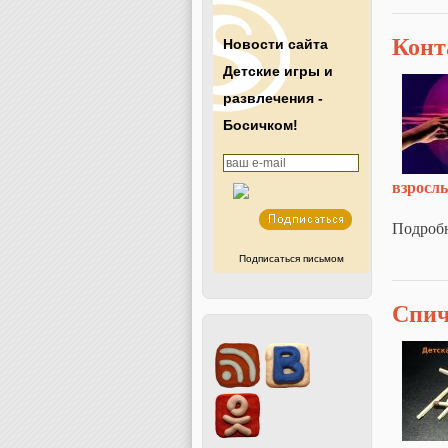
Конт
Новости сайта
Детские игры и
развлечения -
Босичком!
взросл
Подроб
Подписаться письмом
Спи