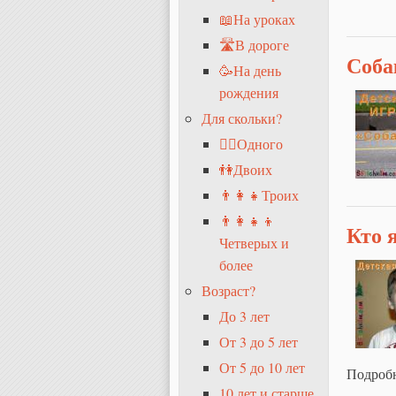
📖На уроках
🛣В дороге
Соба
🥳На день
рождения
Для скольки?
🧍‍♂️Одного
👫Двоих
👨‍👩‍👧Троих
👨‍👩‍👧‍👦
Кто 
Четверых и
более
Возраст?
До 3 лет
От 3 до 5 лет
От 5 до 10 лет
Подроб
10 лет и старше