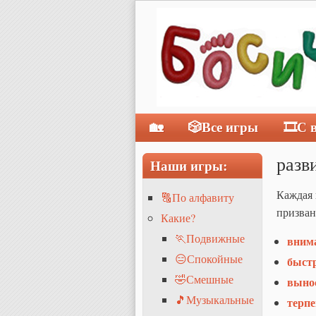
🏡
🎲Все игры
🎞С 
Главное меню
разв
Наши игры:
Каждая 
🔠По алфавиту
призван
Какие?
🏃Подвижные
вним
😑Спокойные
быст
🤣Смешные
выно
🎵Музыкальные
терпе