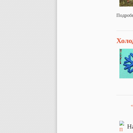
Подроб
Холо
«
Стр
Н