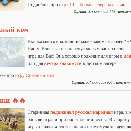
Подробнее про
игру Шла большая черепаха... 🐢
Оценка
: 3.4 (голосов 118),
коммен
ный ком
Вы оказались в компании малознакомых людей? «
Настя, Вова» — все перепуталось у вас в голове? Т
дор
игра для Вас! Она хорошо подходит для игры в
вечера знакомств
или для
в детском лагере.
нее про
игру Снежный ком
Оценка
: 3.1 (голосов 657),
коммент
лки 🔥🔥
подвижная
русская
народная
Старинная
игра, в 
раньше играли при наступлении весны. В старину 
игры играли холостые парни и незамужние девушк