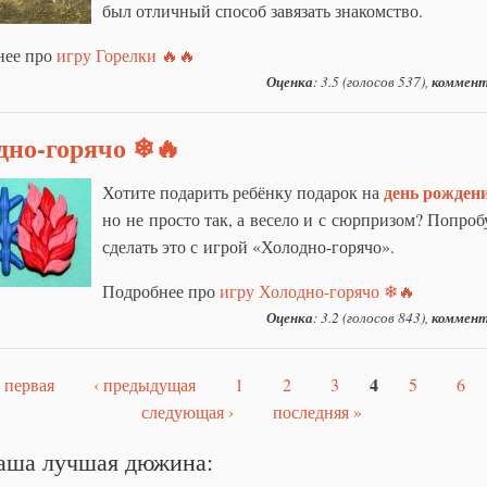
был отличный способ завязать знакомство.
нее про
игру Горелки 🔥🔥
Оценка
: 3.5 (голосов 537),
коммент
дно-горячо ❄🔥
день рожден
Хотите подарить ребёнку подарок на
но не просто так, а весело и с сюрпризом? Попроб
сделать это с игрой «Холодно-горячо».
Подробнее про
игру Холодно-горячо ❄🔥
Оценка
: 3.2 (голосов 843),
коммент
4
 первая
‹ предыдущая
1
2
3
5
6
аницы
следующая ›
последняя »
аша лучшая дюжина: