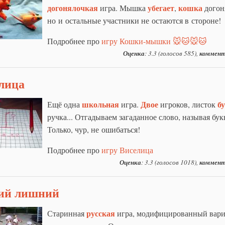
догонялочкая
убегает
кошка
игра. Мышка
,
догон
но и остальные участники не остаются в стороне!
Подробнее про
игру Кошки-мышки 🐭🐱🐭🐱
Оценка
: 3.3 (голосов 585),
коммент
лица
школьная
Двое
б
Ещё одна
игра.
игроков, листок
ручка... Отгадываем загаданное слово, называя бук
Только, чур, не ошибаться!
Подробнее про
игру Виселица
Оценка
: 3.3 (голосов 1018),
коммент
ий лишний
русская
Старинная
игра, модифицированный вари