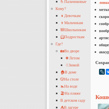
🫰Пальчиковые
ловк
Кому?
метко
👧Девочкам
скоро
👦Мальчикам
сообр
🎒Школьникам
вооб
🦸Подросткам
арти
Где?
общит
🏡Во дворе
акку
🍀Летом
Сохран
☃Зимой
🏠В доме
🎲На столе
🏊На воде
🏖На пляже
Кошк
В детском саду
⛺В лагере