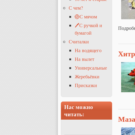
С чем?
🏐С мячом
🖊С ручкой и
Подроб
бумагой
Считалки
На водящего
Хитр
На вылет
Универсальные
Жеребьёвки
Присказки
Нас можно
читать:
Маз