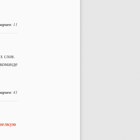
ариев
: 11
х слов.
 команде
ариев
: 41
мелкую