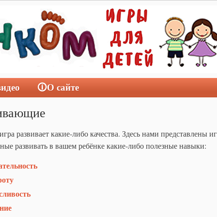
видео
🛈О сайте
ивающие
игра развивает какие-либо качества. Здесь нами представлены и
ные развивать в вашем ребёнке какие-либо полезные навыки:
ательность
роту
сливость
ние