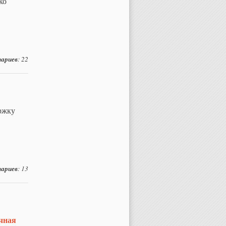
ко
ариев
: 22
ржку
ариев
: 13
чная