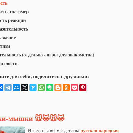
ость
сть, глазомер
сть реакции
азительность
ражение
стизм
ельность (отдельно - игры для знакомства)
ратность
ите для себя, поделитесь с друзьями:
и-мышки 🐭🐱🐭🐱
русская
народная
Известная всем с детства