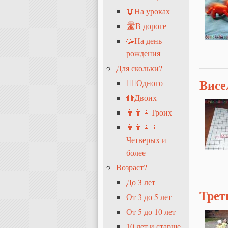
📖На уроках
🛣В дороге
🥳На день
рождения
Для скольки?
Висе
🧍‍♂️Одного
👫Двоих
👨‍👩‍👧Троих
👨‍👩‍👧‍👦
Четверых и
более
Возраст?
До 3 лет
Трет
От 3 до 5 лет
От 5 до 10 лет
10 лет и старше