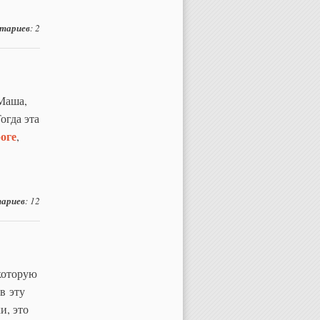
тариев
: 2
Маша,
огда эта
оге
,
ариев
: 12
которую
в эту
и, это