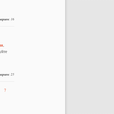
ариев
: 16
ия
,
уйте
ариев
: 25
7