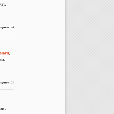
яет,
ариев
: 24
умаги
,
вы.
ариев
: 55
ант