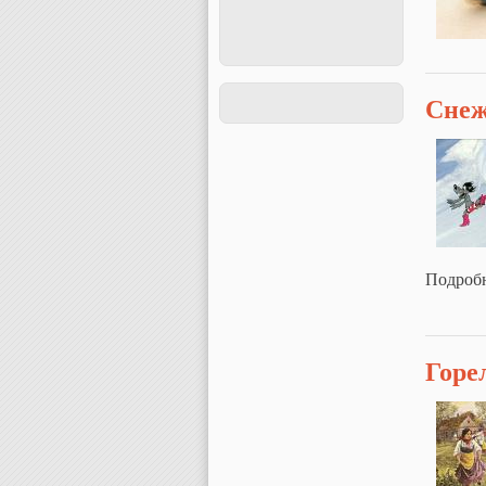
Снеж
Подроб
Горе