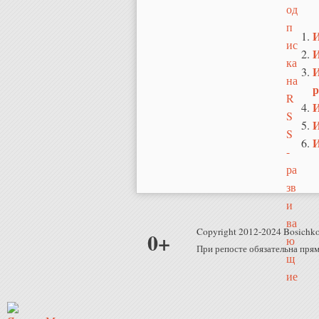
И
И
И
р
И
И
И
Copyright 2012-2024 Bosichko
0+
При репосте обязательна прям