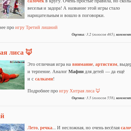
салочек
в кругу. Очень простые правила, но сколь
веселья и задора! А название этой игры стало
нарицательным и вошло в поговорки.
нее про
игру Третий лишний
Оценка
: 3.2 (голосов 465),
коммент
ая лиса 🦊
внимание
артистизм
Это отличная игра на
,
, выде
Мафии
и терпение. Аналог
для детей — да ещё
салками
и с
!
Подробнее про
игру Хитрая лиса 🦊
Оценка
: 3.5 (голосов 558),
коммент
ай
Лето
речка
сало
,
... И несложная, но очень весёлая